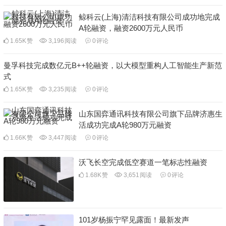
鲸科云(上海)清洁科技有限公司成功地完成
A轮融资，融资2600万元人民币
1.65K
赞
3,196
阅读
0
评论
曼孚科技完成数亿元B++轮融资，以大模型重构人工智能生产新范
式
1.65K
赞
3,235
阅读
0
评论
山东国弈通讯科技有限公司旗下品牌济惠生
活成功完成A轮980万元融资
1.66K
赞
3,447
阅读
0
评论
沃飞长空完成低空赛道一笔标志性融资
1.68K
赞
3,651
阅读
0
评论
101岁杨振宁罕见露面！最新发声