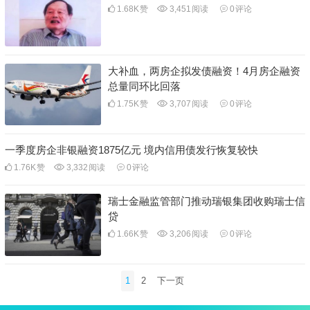
1.68K
赞
3,451
阅读
0
评论
大补血，两房企拟发债融资！4月房企融资
总量同环比回落
1.75K
赞
3,707
阅读
0
评论
一季度房企非银融资1875亿元 境内信用债发行恢复较快
1.76K
赞
3,332
阅读
0
评论
瑞士金融监管部门推动瑞银集团收购瑞士信
贷
1.66K
赞
3,206
阅读
0
评论
文
1
2
下一页
章
分