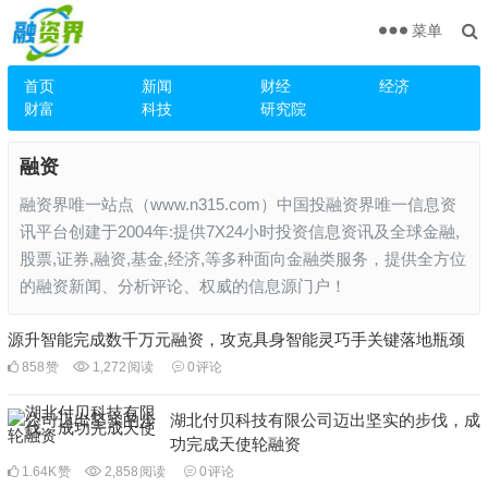
菜单
首页
新闻
财经
经济
财富
科技
研究院
融资
融资界唯一站点（www.n315.com）中国投融资界唯一信息资
讯平台创建于2004年:提供7X24小时投资信息资讯及全球金融,
股票,证券,融资,基金,经济,等多种面向金融类服务，提供全方位
的融资新闻、分析评论、权威的信息源门户！
源升智能完成数千万元融资，攻克具身智能灵巧手关键落地瓶颈
858
赞
1,272
阅读
0
评论
湖北付贝科技有限公司迈出坚实的步伐，成
功完成天使轮融资
1.64K
赞
2,858
阅读
0
评论