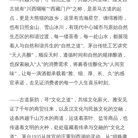
古就有“川西咽喉”“西藏门户”之称，是茶马古道的起
点，更是大熊猫的故乡，这里有浩瀚星空、缠绵雅雨，
也有日照金山、雪山冰川，有现代中心城市与原始自然
生态区的和谐过渡，每一缕茶香，每一处山水，都展现
着人与自然和谐共生的“自然之道”。茅台传统工艺讲究
“天人共酿”，顺应天时，遵循时间和自然的规律酿酒，
也探索融入“人”的消费需求，将酱香佳酿化为“人间至
味”，让每一滴酒都承载着“雅、细、厚、长、久”的感
官承诺，去见证消费者的每一个人生喜乐时刻。
——古道新韵，寻“文化之道”，共续文化薪火。雅安见
证了千年的商贸往来，以及汉文化与民族文化的交融，
这条跨越千山万水的商道，运送着茶叶、盐等商品，也
传递着文明的火种，处处蕴藏着传承与交融的“文化之
道”。茅台1935从故宫的庄重到西湖的灵动，从“胡焕庸