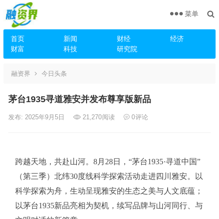
菜单
首页
新闻
财经
经济
财富
科技
研究院
融资界
今日头条
茅台1935寻道雅安并发布尊享版新品
发布: 2025年9月5日
21,270
阅读
0
评论
跨越天地，共赴山河。8月28日，“茅台1935·寻道中国”
（第三季）北纬30度线科学探索活动走进四川雅安。以
科学探索为舟，生动呈现雅安的生态之美与人文底蕴；
以茅台1935新品亮相为契机，续写品牌与山河同行、与