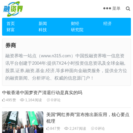
菜单
首页
新闻
财经
经济
财富
科技
研究院
券商
融资界唯一站点（www.n315.com）中国投融资界唯一信息资
讯平台创建于2004年:提供7X24小时投资信息资讯及全球金融,
股票,证券,融资,基金,经济,等多种面向金融类服务，提供全方位
的融资新闻、分析评论、权威的信息源门户！
中银香港中国梦资产清退行动是真实的吗
495
赞
1,164
阅读
0
评论
美国“网红券商”宣布推出新应用，核心要点
梳理
847
赞
2,247
阅读
0
评论