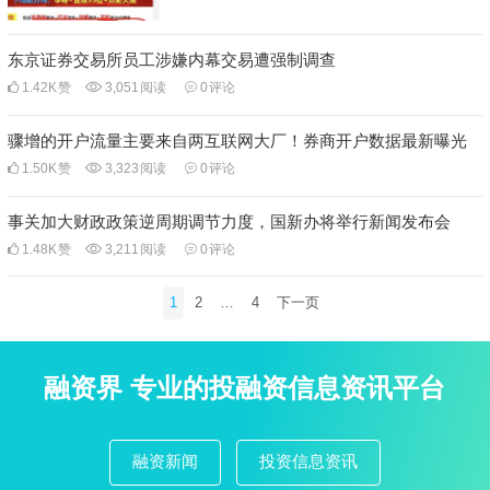
东京证券交易所员工涉嫌内幕交易遭强制调查
1.42K
赞
3,051
阅读
0
评论
骤增的开户流量主要来自两互联网大厂！券商开户数据最新曝光
1.50K
赞
3,323
阅读
0
评论
事关加大财政政策逆周期调节力度，国新办将举行新闻发布会
1.48K
赞
3,211
阅读
0
评论
文
1
2
…
4
下一页
章
分
页
融资界 专业的投融资信息资讯平台
融资新闻
投资信息资讯