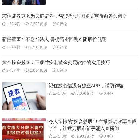
宏信证券更名为天府证券，“变身”地方国资券商后前景如何？
1.22K
赞
2,232
阅读
0
评论
新任董事长不愿当法人 誉衡药业回购难阻股价低迷
1.24K
赞
2,515
阅读
0
评论
黄金投资必备：下载并安装黄金交易软件的实用技巧
1.43K
赞
2,834
阅读
0
评论
记住放心借没有独立APP，谨防诈骗
1.41K
赞
3,058
阅读
0
评论
令人惊悚的“抖音炒股”！主播煽动吹票直截
了当，让数万股市新手涌入直播间
1.45K
赞
2,983
阅读
0
评论