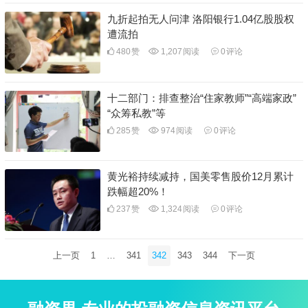
九折起拍无人问津 洛阳银行1.04亿股股权
遭流拍
480
赞
1,207
阅读
0
评论
十二部门：排查整治“住家教师”“高端家政”
“众筹私教”等
285
赞
974
阅读
0
评论
黄光裕持续减持，国美零售股价12月累计
跌幅超20%！
237
赞
1,324
阅读
0
评论
文
上一页
1
…
341
342
343
344
下一页
章
分
页