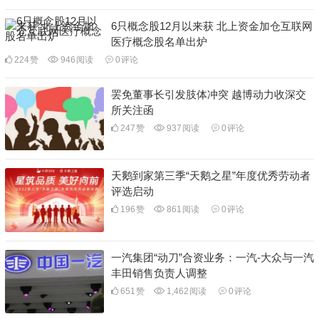
6只概念股12月以来获 北上资金加仓互联网
医疗概念股名单出炉
224
赞
946
阅读
0
评论
罢免董事长引发肢体冲突 越博动力收深交
所关注函
247
赞
937
阅读
0
评论
天鹅到家第三季“天鹅之星”年度优秀劳动者
评选启动
196
赞
861
阅读
0
评论
一汽集团“动刀”合资业务：一汽-大众与一汽
丰田销售负责人调整
651
赞
1,462
阅读
0
评论