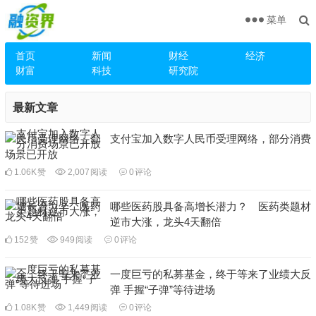
菜单
首页
新闻
财经
经济
财富
科技
研究院
最新文章
支付宝加入数字人民币受理网络，部分消费
场景已开放
1.06K
赞
2,007
阅读
0
评论
哪些医药股具备高增长潜力？ 医药类题材
逆市大涨，龙头4天翻倍
152
赞
949
阅读
0
评论
一度巨亏的私募基金，终于等来了业绩大反
弹 手握“子弹”等待进场
1.08K
赞
1,449
阅读
0
评论