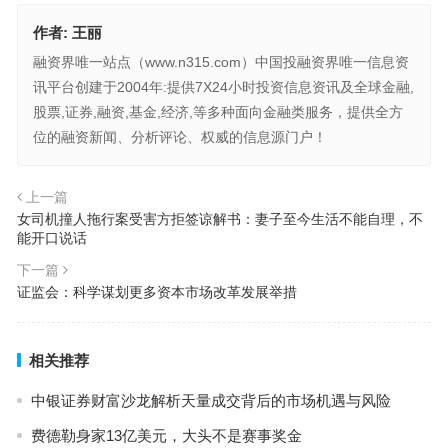
作者:
王丽
融资界唯一站点（www.n315.com）中国投融资界唯一信息资
讯平台创建于2004年:提供7X24小时投资信息资讯及全球金融,
股票,证券,融资,基金,经济,等多种面向金融类服务，提供全方
位的融资新闻、分析评论、权威的信息源门户！
上一篇
女司机撞人拖行案受害方拒签谅解书：妻子至今生活不能自理，不
能开口说话
下一篇
证监会：科学谋划更多资本市场改革发展举措
相关推荐
中银证券财富沙龙解析天量成交背后的市场机遇与风险
费德勒身家13亿美元，大头不是赛事奖金