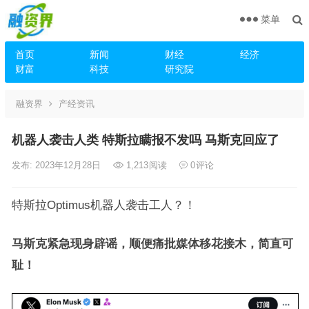
菜单
首页
新闻
财经
经济
财富
科技
研究院
融资界
产经资讯
机器人袭击人类 特斯拉瞒报不发吗 马斯克回应了
发布: 2023年12月28日
1,213
阅读
0
评论
特斯拉Optimus机器人袭击工人？！
马斯克紧急现身辟谣，顺便痛批媒体移花接木，简直可
耻！