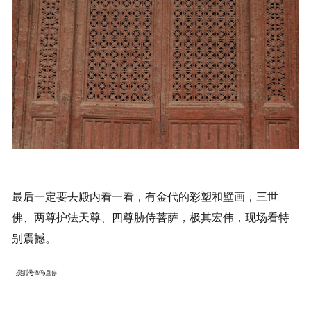
最后一定要去殿内看一看，有金代的彩塑和壁画，三世
佛、两尊护法天尊、四尊胁侍菩萨，极其宏伟，现场看特
别震撼。