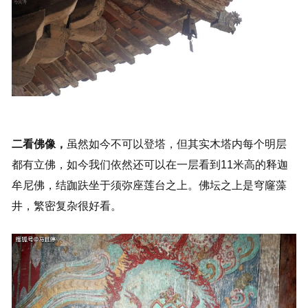
二看佛像，
虽然如今不可以登塔，但其实木塔内每个明层
都有立佛，如今我们依然还可以在一层看到11米高的释迦
牟尼佛，结跏趺坐于须弥座莲台之上。佛坛之上是穹窿藻
井，繁密复杂很好看。