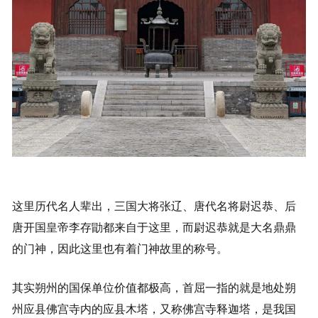
这里历代名人辈出，三国大将张辽、唐代名将尉迟恭、后
唐开国皇帝李存勖都来自于这里，而尉迟恭就是大名鼎鼎
的门神，因此这里也有着门神故里的称号。
其实朔州的国保单位价值都极高，首屈一指的就是地处朔
州应县佛宫寺内的应县木塔，又称佛宫寺释迦塔，是我国