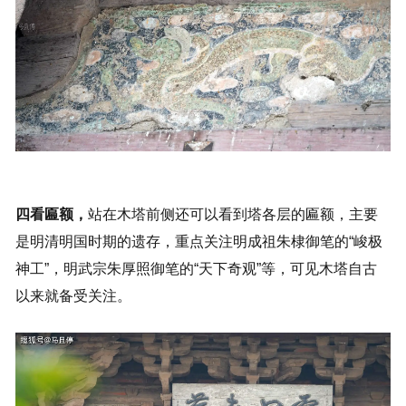
四看匾额，
站在木塔前侧还可以看到塔各层的匾额，主要
是明清明国时期的遗存，重点关注明成祖朱棣御笔的“峻极
神工”，明武宗朱厚照御笔的“天下奇观”等，可见木塔自古
以来就备受关注。