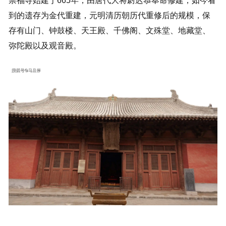
崇福寺始建于665年，由唐代大将尉迟恭奉命修建，如今看
到的遗存为金代重建，元明清历朝历代重修后的规模，保
存有山门、钟鼓楼、天王殿、千佛阁、文殊堂、地藏堂、
弥陀殿以及观音殿。