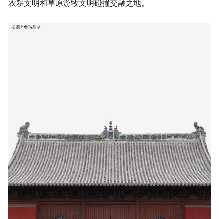
农耕文明和草原游牧文明碰撞交融之地。