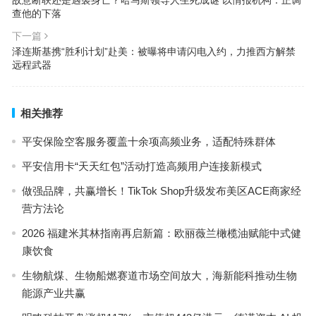
故意断联还是遇袭身亡？哈马斯领导人生死成谜 以情报机构：正调
查他的下落
下一篇
泽连斯基携“胜利计划”赴美：被曝将申请闪电入约，力推西方解禁
远程武器
相关推荐
平安保险空客服务覆盖十余项高频业务，适配特殊群体
平安信用卡“天天红包”活动打造高频用户连接新模式
做强品牌，共赢增长！TikTok Shop升级发布美区ACE商家经
营方法论
2026 福建米其林指南再启新篇：欧丽薇兰橄榄油赋能中式健
康饮食
生物航煤、生物船燃赛道市场空间放大，海新能科推动生物
能源产业共赢