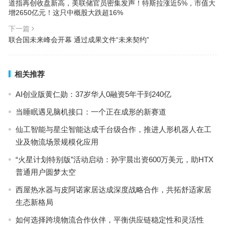
道指再创收盘新高，美联储官员密集发声！特斯拉涨近5%，市值大
增2650亿元！这只中概股大跌超16%
下一篇
联合国未来峰会开幕 通过成果文件“未来契约”
相关推荐
AI创业版黄仁勋：37岁华人0融资5年干到240亿
当睡眠遇见脑机接口：一个正在成形的新赛道
仙工智能与星尘智能达成千台级合作，推进人形机器人在工
业及物流场景规模化应用
“火星计划特别版”活动启动：孙宇晨出资600万美元，助HTX
普通用户圆梦太空
西屋热水器与皮阿诺家居达成深度战略合作，共拓舒适家居
生态新格局
如何选择跨境物流合作伙伴，平衡供应链稳定性和灵活性