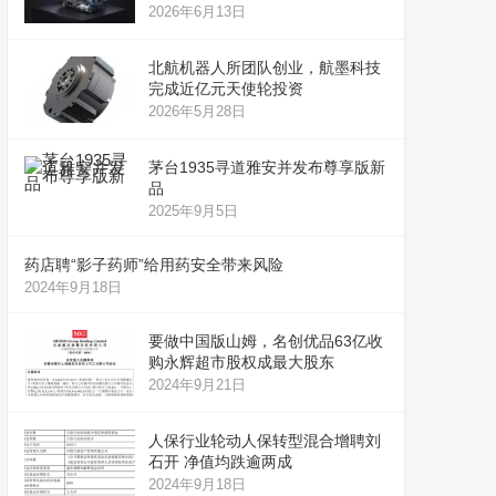
2026年6月13日
北航机器人所团队创业，航墨科技
完成近亿元天使轮投资
2026年5月28日
茅台1935寻道雅安并发布尊享版新
品
2025年9月5日
药店聘“影子药师”给用药安全带来风险
2024年9月18日
要做中国版山姆，名创优品63亿收
购永辉超市股权成最大股东
2024年9月21日
人保行业轮动人保转型混合增聘刘
石开 净值均跌逾两成
2024年9月18日