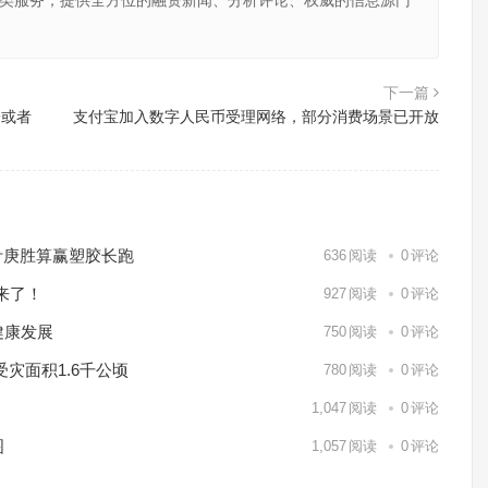
向金融类服务，提供全方位的融资新闻、分析评论、权威的信息源门
下一篇
诊或者
支付宝加入数字人民币受理网络，部分消费场景已开放
叶庚胜算赢塑胶长跑
636
阅读
0
评论
”来了！
927
阅读
0
评论
健康发展
750
阅读
0
评论
受灾面积1.6千公顷
780
阅读
0
评论
1,047
阅读
0
评论
图
1,057
阅读
0
评论