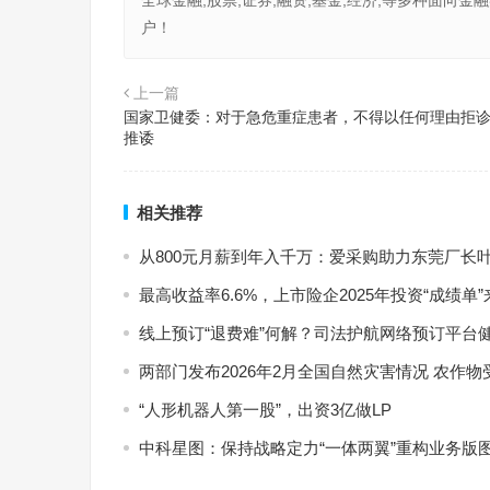
全球金融,股票,证券,融资,基金,经济,等多种面
户！
上一篇
国家卫健委：对于急危重症患者，不得以任何理由拒
推诿
相关推荐
从800元月薪到年入千万：爱采购助力东莞厂长
最高收益率6.6%，上市险企2025年投资“成绩单
线上预订“退费难”何解？司法护航网络预订平台
两部门发布2026年2月全国自然灾害情况 农作物
“人形机器人第一股”，出资3亿做LP
中科星图：保持战略定力“一体两翼”重构业务版