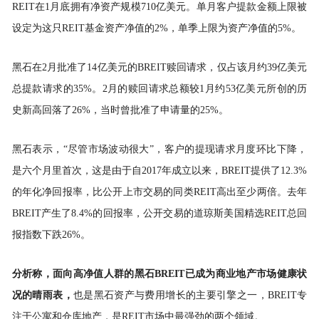
REIT在1月底拥有净资产规模710亿美元。单月客户提款金额上限被
设定为这只REIT基金资产净值的2%，单季上限为资产净值的5%。
黑石在2月批准了14亿美元的BREIT赎回请求，仅占该月约39亿美元
总提款请求的35%。2月的赎回请求总额较1月约53亿美元所创的历
史新高回落了26%，当时曾批准了申请量的25%。
黑石表示，“尽管市场波动很大”，客户的提现请求月度环比下降，
是六个月里首次，这是由于自2017年成立以来，BREIT提供了12.3%
的年化净回报率，比公开上市交易的同类REIT高出至少两倍。去年
BREIT产生了8.4%的回报率，公开交易的道琼斯美国精选REIT总回
报指数下跌26%。
分析称，面向高净值人群的黑石BREIT已成为商业地产市场健康状
况的晴雨表，
也是黑石资产与费用增长的主要引擎之一，BREIT专
注于公寓和仓库地产，是REIT市场中最强劲的两个领域。