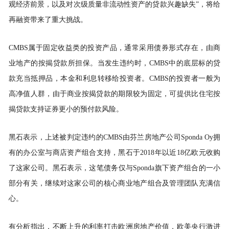
观经济前景，以及对次级质量非流动性资产的贷款兴趣缺失”，将给
再融资带来了重大挑战。
CMBS属于固定收益类的投资产品，通常采用债券形式存在，由商
业地产的按揭贷款所担保。当发生
违约
时，CMBS中的底层标的贷
款充当抵押品，本金和利息转移给投资者。CMBS的投资者一般为
高净值人群，由于商业按揭贷款的期限较为固定，可提供比住宅按
揭贷款支持证券更小的预付款风险。
黑石表示，上述被判定
违约
的CMBS由芬兰房地产公司Sponda Oy拥
有的办公室与商店资产组合支持，黑石于2018年以近18亿欧元收购
了这家公司。黑石表示，这笔债务仅与Sponda旗下资产组合的一小
部分有关，继续对这家公司的核心商业地产组合及管理团队充满信
心。
有分析指出，不断上升的利率打击欧洲房地产价值，欧美央行激进