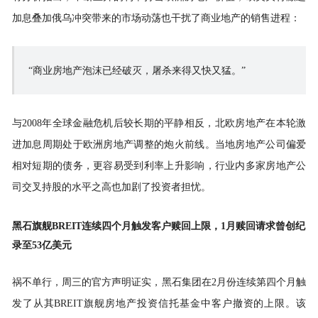
加息叠加俄乌冲突带来的市场动荡也干扰了商业地产的销售进程：
“商业
房地产泡沫
已经破灭，
屠杀
来得又快又猛。”
与2008年全球金融危机后较长期的平静相反，北欧房地产在本轮激
进加息周期处于欧洲房地产调整的炮火前线。当地房地产公司偏爱
相对短期的债务，更容易受到利率上升影响，行业内多家房地产公
司交叉持股的水平之高也加剧了投资者担忧。
黑石旗舰BREIT
连续四个月触发客户赎回上限，1
月赎回请求曾创纪
录至53
亿美元
祸不单行，周三的官方声明证实，黑石集团在2月份连续第四个月触
发了从其BREIT旗舰房地产投资信托基金中客户撤资的上限。该