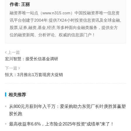
作者:
王丽
融资界唯一站点（www.n315.com）中国投融资界唯一信息资
讯平台创建于2004年:提供7X24小时投资信息资讯及全球金融,
股票,证券,融资,基金,经济,等多种面向金融类服务，提供全方
位的融资新闻、分析评论、权威的信息源门户！
上一篇
宏川智慧：接受长信基金调研
下一篇
恒大：3月推出1万套现房大促销
相关推荐
从800元月薪到年入千万：爱采购助力东莞厂长叶庚胜算赢塑
胶长跑
最高收益率6.6%，上市险企2025年投资“成绩单”来了！