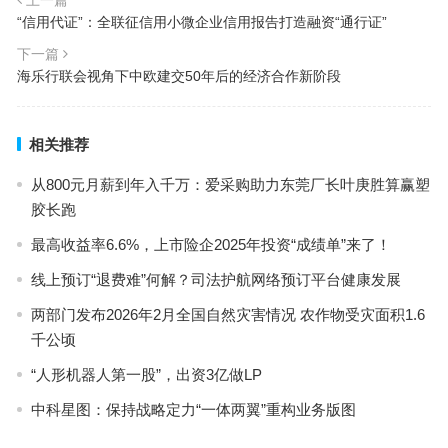
上一篇
“信用代证”：全联征信用小微企业信用报告打造融资“通行证”
下一篇
海乐行联会视角下中欧建交50年后的经济合作新阶段
相关推荐
从800元月薪到年入千万：爱采购助力东莞厂长叶庚胜算赢塑
胶长跑
最高收益率6.6%，上市险企2025年投资“成绩单”来了！
线上预订“退费难”何解？司法护航网络预订平台健康发展
两部门发布2026年2月全国自然灾害情况 农作物受灾面积1.6
千公顷
“人形机器人第一股”，出资3亿做LP
中科星图：保持战略定力“一体两翼”重构业务版图