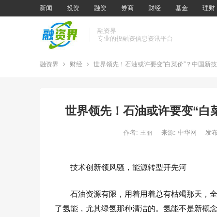
新闻
投资
融资
券商
财经
基金
理财
融资界
专业的投融资信息资讯平台
融资界
财经
世界领先！石油或许要变“白菜价”？中国新
世界领先！石油或许要变“白
作者:
王丽
来源: 中华网
发布
技术创新领风骚，能源转型开先河
石油资源有限，用着用着总有枯竭那天，
了
氢能
，尤其绿氢那种清洁的。氢能不是新概