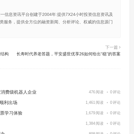
唯一信息资讯平台创建于2004年:提供7X24小时投资信息资讯及
向金融类服务，提供全方位的融资新闻、分析评论、权威的信息源门
下一篇
的结构
长寿时代养老答题，平安盛世优享26如何给出“稳”的答案
家消费级机器人企业
476
阅读
0
评论
日顺利出场
1,461
阅读
0
评论
股票学习体验
1,679
阅读
0
评论
1,384
阅读
0
评论
创办
898
阅读
0
评论