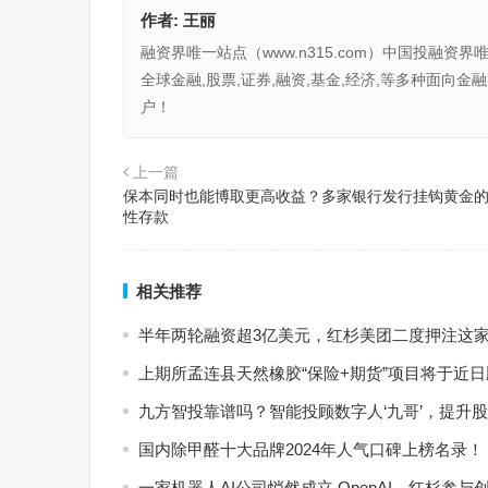
作者:
王丽
融资界唯一站点（www.n315.com）中国投融资界
全球金融,股票,证券,融资,基金,经济,等多种面
户！
上一篇
保本同时也能博取更高收益？多家银行发行挂钩黄金
性存款
相关推荐
半年两轮融资超3亿美元，红杉美团二度押注这
上期所孟连县天然橡胶“保险+期货”项目将于近
九方智投靠谱吗？智能投顾数字人‘九哥’，提升
国内除甲醛十大品牌2024年人气口碑上榜名录！
一家机器人AI公司悄然成立 OpenAI、红杉参与