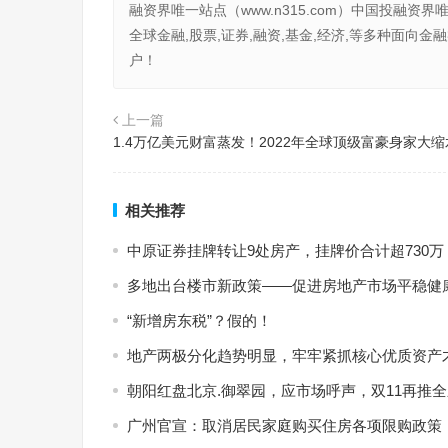
融资界唯一站点（www.n315.com）中国投融资界
全球金融,股票,证券,融资,基金,经济,等多种面
户！
上一篇
1.4万亿美元财富蒸发！2022年全球顶级富豪身家大缩
相关推荐
中原证券挂牌转让9处房产，挂牌价合计超730
多地出台楼市新政策——促进房地产市场平稳健
“新增房东税”？假的！
地产两极分化趋势明显，牢牢紧抓核心优质资产
朝阳红盘北京.御翠园，应市场呼声，双11再推
广州官宣：取消居民家庭购买住房各项限购政策