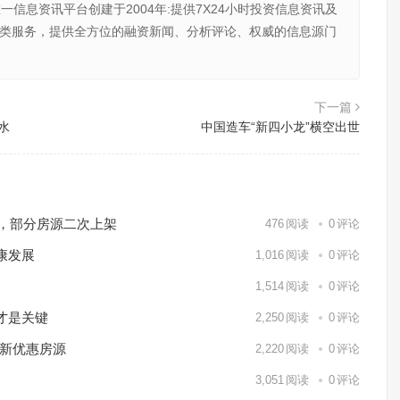
唯一信息资讯平台创建于2004年:提供7X24小时投资信息资讯及
向金融类服务，提供全方位的融资新闻、分析评论、权威的信息源门
下一篇
水
中国造车“新四小龙”横空出世
万，部分房源二次上架
476
阅读
0
评论
康发展
1,016
阅读
0
评论
1,514
阅读
0
评论
才是关键
2,250
阅读
0
评论
全新优惠房源
2,220
阅读
0
评论
3,051
阅读
0
评论