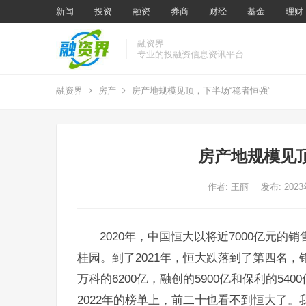
新闻
投资
融资
券商
财经
基金
理财
融资界
专业的投融资信息资讯平台
融资界
房产
房产地规模见顶，下半场“稳者恒强”
房产地规模见
作者:
王丽
发布: 202
2020年，中国恒大以将近7000亿元
桂园。到了2021年，恒大跌落到了第四名，销
万科的6200亿，融创的5900亿和保利的540
2022年的榜单上，前二十也看不到恒大了