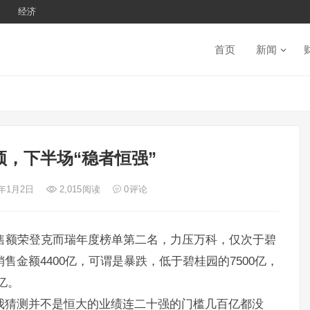
经济
首页
新闻
顶，下半场“稳者恒强”
3年1月2日
2,015
阅读
0
评论
的销售额荣登克而瑞年度榜单第二名，力压万科，仅次于碧
售金额4400亿，可谓是暴跌，低于碧桂园的7500亿，
0亿。
。我猜测并不是恒大的业绩连二十强的门槛几百亿都没