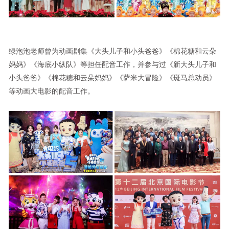
绿泡泡老师曾为动画剧集《大头儿子和小头爸爸》《棉花糖和云朵
妈妈》《海底小纵队》等担任配音工作，并参与过《新大头儿子和
小头爸爸》《棉花糖和云朵妈妈》《萨米大冒险》《斑马总动员》
等动画大电影的配音工作。