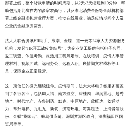
部署上线，整个贷款申请的时间周期，从2天-3天缩短到10分钟，帮
助包括湖北省在内的多家农商行，以及湖北消费金融等金融机构部
署上线金融虚拟营业厅方案，推动在线展业，满足疫情期间个人及
企业的金融服务需要。
法大大联合腾讯HR助手、浪潮、金蝶、道一云等24家人力资源服务
机构，发起“HR开工战疫集结号”，为企业复工提供包括电子合同、
返工调查、体温考勤、灵活用工税筹定制、在线培训、疫情人事管
理材料、视频面试、远程办公、远程入职、疫情期文档模板等工
具，保障企业正常经营。
这一束信任的微光继续延伸。疫情期间，法大大将电子签服务覆盖
到了各行各业，包括周大福、南方航空、碧桂园、华润置地、越秀
地产、时代地产、齐鲁制药、默克、中原地产、欣旺达、软通动
力、蒂升电梯、九毛九、新氧、济南热电、海翼租赁、上海贵酒股
份、金蝶“我家云”、蜂鸟供应链、深圳罗湖区政府、深圳福田区国
资局等等。