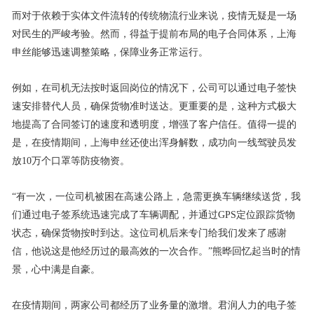
而对于依赖于实体文件流转的传统物流行业来说，疫情无疑是一场
对民生的严峻考验。然而，得益于提前布局的电子合同体系，上海
申丝能够迅速调整策略，保障业务正常运行。
例如，在司机无法按时返回岗位的情况下，公司可以通过电子签快
速安排替代人员，确保货物准时送达。更重要的是，这种方式极大
地提高了合同签订的速度和透明度，增强了客户信任。值得一提的
是，在疫情期间，上海申丝还使出浑身解数，成功向一线驾驶员发
放10万个口罩等防疫物资。
“有一次，一位司机被困在高速公路上，急需更换车辆继续送货，我
们通过电子签系统迅速完成了车辆调配，并通过GPS定位跟踪货物
状态，确保货物按时到达。这位司机后来专门给我们发来了感谢
信，他说这是他经历过的最高效的一次合作。”熊晔回忆起当时的情
景，心中满是自豪。
在疫情期间，两家公司都经历了业务量的激增。君润人力的电子签