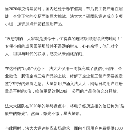
当2020年疫情暴发时，国内还处于春节假期，节后复工复产迫在眉
睫，企业正常的交易面临巨大挑战。法大大产研团队迅速成立专项
小组，加班加点开发轻应用产品。
“没想别的，大家就是拼命干，忙得真的连吃饭都觉得浪费时间！”
专项小组的成员回望那段并不遥远的时光，心有余悸，他们对个
人、组织与时代的联系，感受从未如此深刻。
在这样的“玩命”状态下，法大大仅用一周就完成了微信小程序、企
业微信、腾讯企点三端产品的上线，纾解了企业复工复产需要盖章
签字申报的燃眉之急。大量新用户涌入法大大，网站日均用户注册
量是平时的8倍，峰值更是达到20倍，公司的产品价值充分释放。
法大大团队在2020年的年终盘点中，将电子签所连接的信任称为“裂
痕中的微光”。然而，微光不微，星火燎原。
与此同时，法大大迅速响应市场需求，面向全国用户免费提供1000