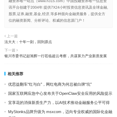
融资界唯一站点（www.n315.com）中国投融资界唯一信息资
讯平台创建于2004年:提供7X24小时投资信息资讯及全球金融,
股票,证券,融资,基金,经济,等多种面向金融类服务，提供全方
位的融资新闻、分析评论、权威的信息源门户！
上一篇
法大大：十年一刻，回到原点
下一篇
银川市委书记赵旭辉一行莅临超云考察，共谋算力产业新质发展
相关推荐
优思益翻车“红与白”，网红电商为何总被白牌“坑”
国家互联网应急中心发布关于OpenClaw安全应用的风险提示
宜享花的消保新质生产力，以AI技术推动金融服务公平可得
MyStonks品牌升级为 msxcom，迈向专业权威的国际化金融