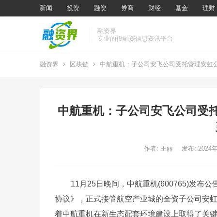
新闻
投资
融资
券商
财经
基金
理财
融资界
专业的投融资信息资讯平台
融资界
区块链
中航重机：子公司安飞公司受托管理安虹公
中航重机：子公司安飞公司受托
作者:
王丽
发布: 2024
11月25日晚间，中航重机(600765)发
协议》，正式接管航空产业城的全资子公司安
着中航重机在新生态配套环境建设上取得了关