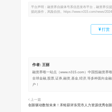
平台声明：融资界自媒体号系信息发布平台，融资界仅
据此操作，风险自担。
https://www.n315.com/news/2024
打赏
作者:
王丽
融资界唯一站点（www.n315.com）中国投融资界
全球金融,股票,证券,融资,基金,经济,等多种面
户！
上一篇
创新驱动数智未来！禾蛙获评东莞市人力资源优秀创