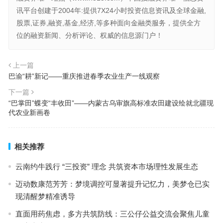
讯平台创建于2004年:提供7X24小时投资信息资讯及全球金融,
股票,证券,融资,基金,经济,等多种面向金融类服务，提供全方
位的融资新闻、分析评论、权威的信息源门户！
上一篇
巴渝“耕”新记——重庆推进春季农业生产一线观察
下一篇
“巴掌田”蝶变“丰收田”——内蒙古乌审旗高标准农田建设绘就北疆现
代农业新画卷
相关推荐
云南约牛践行 “三投资” 理念 共筑资本市场理性发展生态
迈动数康范芳芳：梦境调控可显著提升记忆力，美梦仓已实
现清醒梦精准诱导
直面用药焦虑，多方共筑防线：三公仔公益交流会聚焦儿童