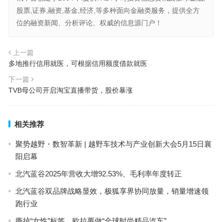
股票,证券,融资,基金,经济,等多种面向金融类服务，提供全方
位的融资新闻、分析评论、权威的信息源门户！
上一篇
多地推行信用就医，可根据信用额度借款就医
下一篇
TVB母公司开启淘宝直播带货，股价暴涨
相关推荐
聚势越野・数智革新 | 越野车技术与产业创新大会5月15日襄
阳启幕
北汽蓝谷2025年营收大增92.53%、毛利率年度转正
北汽蓝谷双品牌战略显效，极狐享界协同放量，销量增速领
跑行业
撕掉“女性”标签，欧拉要做“全球时尚精品汽车”