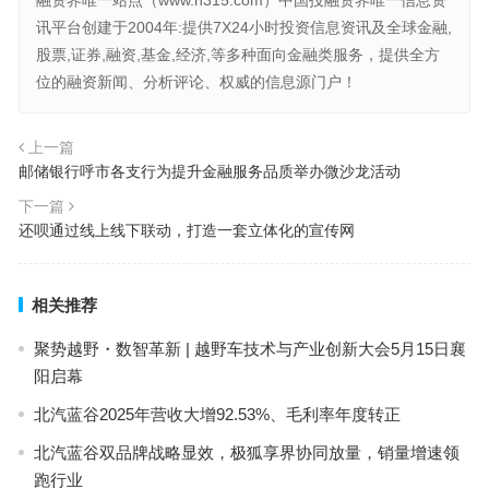
讯平台创建于2004年:提供7X24小时投资信息资讯及全球金融,
股票,证券,融资,基金,经济,等多种面向金融类服务，提供全方
位的融资新闻、分析评论、权威的信息源门户！
上一篇
邮储银行呼市各支行为提升金融服务品质举办微沙龙活动
下一篇
还呗通过线上线下联动，打造一套立体化的宣传网
相关推荐
聚势越野・数智革新 | 越野车技术与产业创新大会5月15日襄
阳启幕
北汽蓝谷2025年营收大增92.53%、毛利率年度转正
北汽蓝谷双品牌战略显效，极狐享界协同放量，销量增速领
跑行业