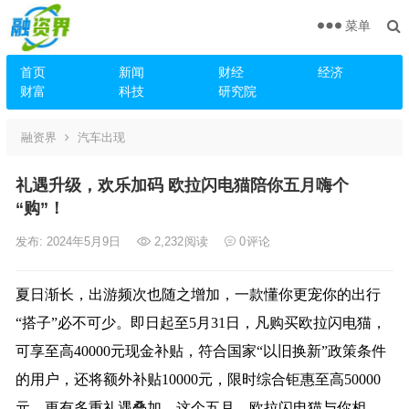
菜单
首页
新闻
财经
经济
财富
科技
研究院
融资界
汽车出现
礼遇升级，欢乐加码 欧拉闪电猫陪你五月嗨个
“购”！
发布: 2024年5月9日
2,232
阅读
0
评论
夏日渐长，出游频次也随之增加，一款懂你更宠你的出行
“搭子”必不可少。即日起至5月31日，凡购买欧拉闪电猫，
可享至高40000元现金补贴，符合国家“以旧换新”政策条件
的用户，还将额外补贴10000元，限时综合钜惠至高50000
元，更有多重礼遇叠加。这个五月，欧拉闪电猫与你相