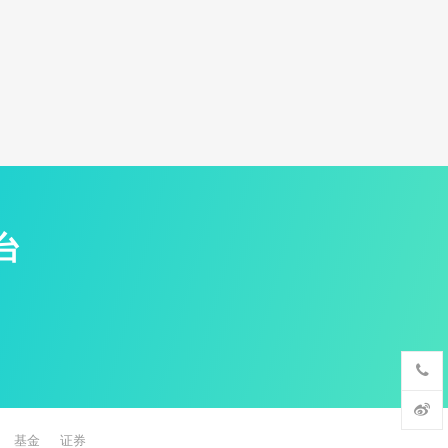
台
基金
证券