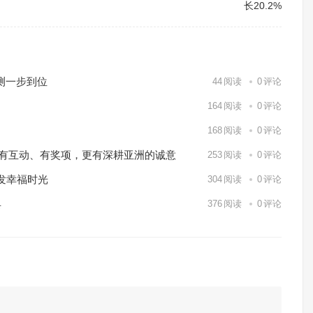
长20.2%
测一步到位
44
阅读
0
评论
164
阅读
0
评论
168
阅读
0
评论
o Markets有互动、有奖项，更有深耕亚洲的诚意
253
阅读
0
评论
发幸福时光
304
阅读
0
评论
具
376
阅读
0
评论