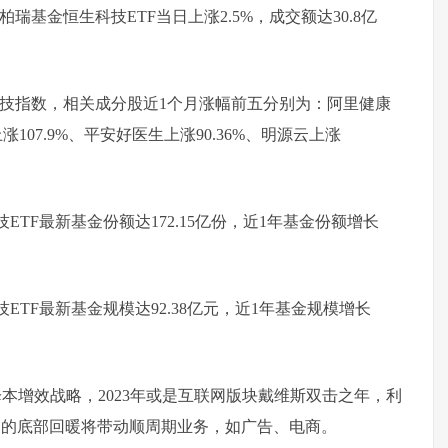
泰柏瑞
基金
恒生科技ETF当日上涨2.5%，成交额达30.8亿
科技指数，相关
成分股
近1个月涨幅前五分别为：
阿里健康
涨107.9%、平安好医生上涨90.36%、
明源云
上涨
技ETF最新
基金份额
达172.15亿份，近1年基金份额增长
技ETF最新基金规模达92.38亿元，近1年基金规模增长
本增效战略，2023年或是互联网版块戴维斯双击之年，利
期的底部回暖将带动顺周期业务，如广告、电商。