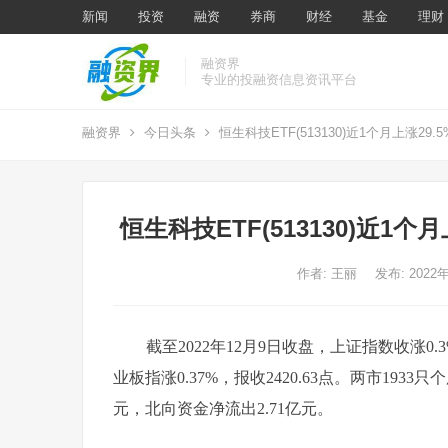
新闻
投资
融资
券商
财经
基金
理财
融资界
专业的投融资信息资讯平台
融资界
今日头条
恒生科技ETF(513130)近1个月上涨29.
恒生科技ETF(513130)近1个
作者:
王丽
发布: 2022
截至2022年12月9日收盘，上证指数收涨0.3%，
业板指
涨0.37%，报收2420.63点。两市193
元，北向资金净流出2.71亿元。