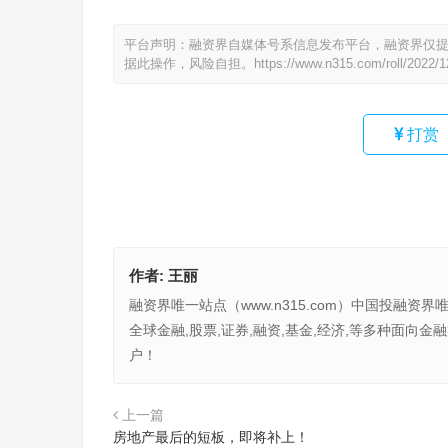
平台声明：融资界自媒体号系信息发布平台，融资界仅
据此操作，风险自担。
https://www.n315.com/roll/2022/1
打赏
作者:
王丽
融资界唯一站点（www.n315.com）中国投融资界
全球金融,股票,证券,融资,基金,经济,等多种面
户！
上一篇
房地产最后的短板，即将补上！