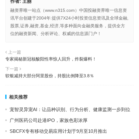
作者:
王丽
融资界唯一站点（www.n315.com）中国投融资界唯一信息资
讯平台创建于2004年:提供7X24小时投资信息资讯及全球金融,
股票,证券,融资,基金,经济,等多种面向金融类服务，提供全方
位的融资新闻、分析评论、权威的信息源门户！
上一篇
专家揭秘新冠核酸阳性率惊人回升，炸裂爆料！
下一篇
软银减持大部分阿里股份，持股比例降至3.8％
相关推荐
宠智灵异宠AI：让品种识别、行为分析、健康监测一步到位
广州医药公司赴港IPO，家族色彩浓厚
SBCFX专有移动交易应用计划于9月至10月推出