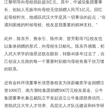
江黎明等向母校捐款超3亿元。其中，中诚信集团董事
长、创始人毛振华向母校无偿捐赠人民币1亿元。回忆
起母校时光，他感叹武汉大学是其一切事业的起点，“在
遇到困难的时候母校、校友是我重要的精神支柱。”
此外，陈东升、詹余引、陈作涛、曾芳勤等7位校友也
以集体捐赠的形式，向母校生日献礼。陈东升感慨，初
入武大求学的场景还犹在眼前，转眼40多年过去了，自
己创业人生路的每一个重要时刻都与母校有着千丝万缕
的联系。
还有金科环境董事长张慧春校友为张蔚榛奖学金捐赠注
资1000万、南方测绘集团捐赠500万元校友基金、公牛
集团董事长兼总裁阮立平发起设立公牛集团慈善信托，
资助武汉大学人才培养、高层次人才队伍建设和科学研