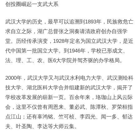
创投圈崛起一支武大系
武汉大学的历史，最早可以追溯到1893年，民族救危亡
求自立之际，湖广总督张之洞奏请清政府创办自强学
堂。历经传承演变，1928年定名为国立武汉大学，是近
代中国第一批国立大学。到1946年，学校已形成文、
法、理、工、农、医6大学院并驾齐驱的办学格局。
2000年，武汉大学又与武汉水利电力大学、武汉测绘科
技大学、湖北医科大学合并组建新的武汉大学，揭开了
学校改革发展的崭新一页。百余年来，珞珈山上风云际
会，这里不仅曾有周恩来、董必武、陈潭秋、罗荣桓指
点江山；还有辜鸿铭、竺可桢、李四光、闻一多、郁达
夫、叶圣陶、李达等大师云集。