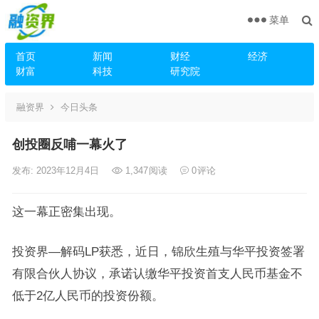
菜单
首页
新闻
财经
经济
财富
科技
研究院
融资界
今日头条
创投圈反哺一幕火了
发布: 2023年12月4日
1,347
阅读
0
评论
这一幕正密集出现。
投资界—解码LP获悉，近日，锦欣生殖与华平投资签署
有限合伙人协议，承诺认缴华平投资首支人民币基金不
低于2亿人民币的投资份额。