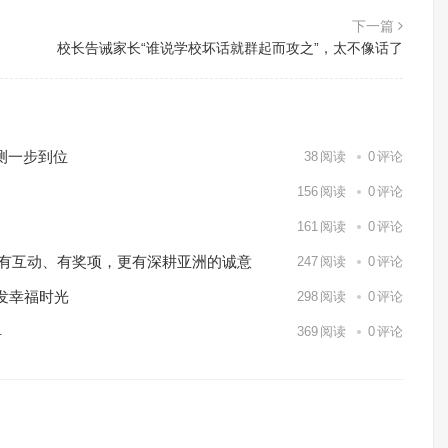
下一篇
校长告诫家长“谁说学校坏话就群起而攻之”，太不像话了
测一步到位
38
阅读
0
评论
156
阅读
0
评论
161
阅读
0
评论
o Markets有互动、有奖项，更有深耕亚洲的诚意
247
阅读
0
评论
发幸福时光
298
阅读
0
评论
具
369
阅读
0
评论