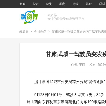
新闻
投资
融资
券商
财经
基金
理财
融资界
专业的投融资信息资讯平台
融资界
今日头条
甘肃武威一驾驶员突发疾病导致车辆失控
甘肃武威一驾驶员突发疾
作者:
王丽
发布: 202
据甘肃省武威市公安局凉州分局“警情通报”
9月23日9时01分，驾驶人肖某（男，3
路由西向东行驶至东湖茗苑北门向东100米路