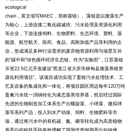
ecological
chain，英文缩写MAEC，简称藻链）。藻链是以微藻生产
为核心，上游连接二氧化碳减排、污水处理及资源化利用
等企业，下游连接饲料、生物肥料、生态环境、塑料、藻
能源、航空航天、医药、食品、高附加值产品等利用的企
业，形成满足多种行业需求的废弃物资源利用与场景互补
的“碳中和”绿色循环经济生态链。作为“实验田”，江苏藻链
斥资22.5亿元开发建设“黑龙江省大庆市林甸县微藻养殖资
源化利用项目”。该项目成功实现了畜牧污水处理技术、工
艺及设备的集成化和一体化，将项目园区周边每年120万吨
畜禽污水统一消纳转化为液态藻类培养基，然后经过国际
先进的生物制造加工体系生产出螺旋藻、小球藻、微拟球
藻等系列产品，投入到水产动保、饲料、生物肥科等市
场，通过将污水中的有机碳、氮、磷等转化成为高质植物
基蛋白的科技手段有效缓解了我国优质饲用蛋白短缺难