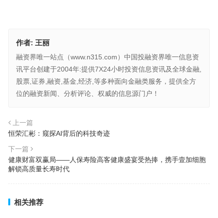
作者:
王丽
融资界唯一站点（www.n315.com）中国投融资界唯一信息资
讯平台创建于2004年:提供7X24小时投资信息资讯及全球金融,
股票,证券,融资,基金,经济,等多种面向金融类服务，提供全方
位的融资新闻、分析评论、权威的信息源门户！
上一篇
恒荣汇彬：窥探AI背后的科技奇迹
下一篇
健康财富双赢局——人保寿险高客健康盛宴受热捧，携手壹加细胞
解锁高质量长寿时代
相关推荐