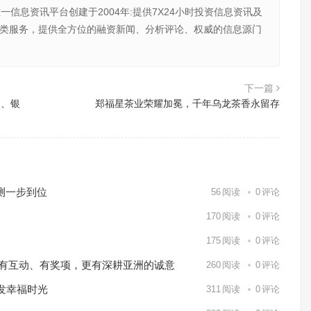
唯一信息资讯平台创建于2004年:提供7X24小时投资信息资讯及
向金融类服务，提供全方位的融资新闻、分析评论、权威的信息源门
下一篇
奖、银
郑福星茶业荣耀加冕，千年乌龙茶香永留存
测一步到位
56
阅读
0
评论
170
阅读
0
评论
175
阅读
0
评论
o Markets有互动、有奖项，更有深耕亚洲的诚意
260
阅读
0
评论
发幸福时光
311
阅读
0
评论