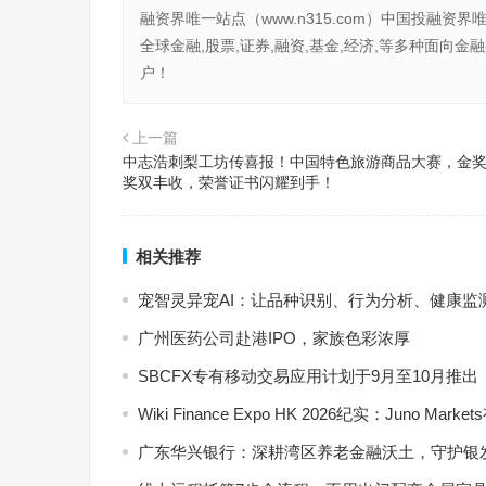
融资界唯一站点（www.n315.com）中国投融资界
全球金融,股票,证券,融资,基金,经济,等多种面
户！
上一篇
中志浩刺梨工坊传喜报！中国特色旅游商品大赛，金
奖双丰收，荣誉证书闪耀到手！
相关推荐
宠智灵异宠AI：让品种识别、行为分析、健康监
广州医药公司赴港IPO，家族色彩浓厚
SBCFX专有移动交易应用计划于9月至10月推出
Wiki Finance Expo HK 2026纪实：Jun
广东华兴银行：深耕湾区养老金融沃土，守护银