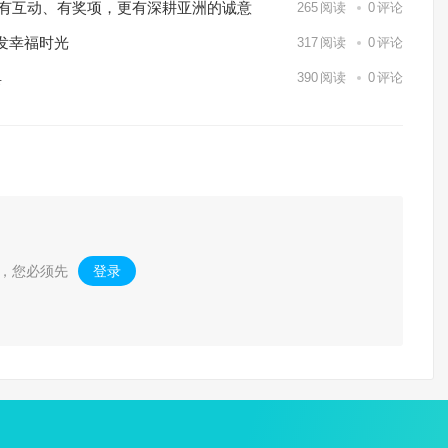
o Markets有互动、有奖项，更有深耕亚洲的诚意
265
阅读
0
评论
发幸福时光
317
阅读
0
评论
具
390
阅读
0
评论
，您必须先
登录
。