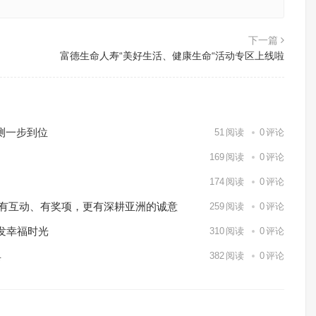
下一篇
富德生命人寿“美好生活、健康生命“活动专区上线啦
测一步到位
51
阅读
0
评论
169
阅读
0
评论
174
阅读
0
评论
o Markets有互动、有奖项，更有深耕亚洲的诚意
259
阅读
0
评论
发幸福时光
310
阅读
0
评论
具
382
阅读
0
评论