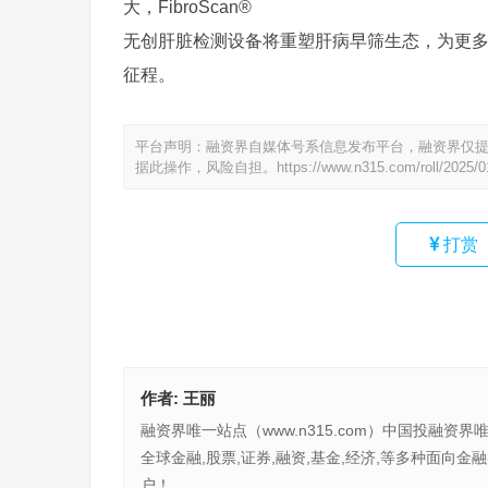
大，FibroScan®
无创肝脏检测设备将重塑肝病早筛生态，为更
征程。
平台声明：融资界自媒体号系信息发布平台，融资界仅
据此操作，风险自担。
https://www.n315.com/roll/2025/
打赏
作者:
王丽
融资界唯一站点（www.n315.com）中国投融资界
全球金融,股票,证券,融资,基金,经济,等多种面
户！