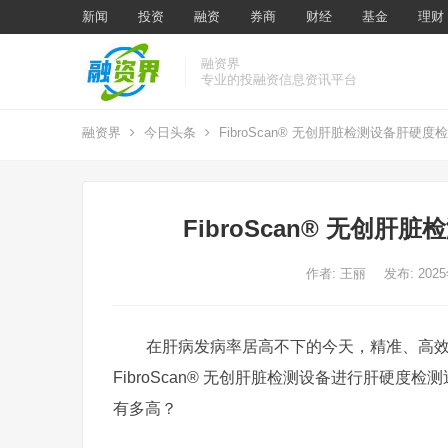
新闻
投资
融资
券商
财经
基金
理财
融资界
专业的投融资信息资讯平台
融资界
今日头条
FibroScan® 无创肝脏检测设备肝硬
FibroScan® 无创
作者:
王丽
发布: 202
在肝病发病率居高不下的今天，精准、高
FibroScan® 无创肝脏检测设备进行肝硬
有多高？