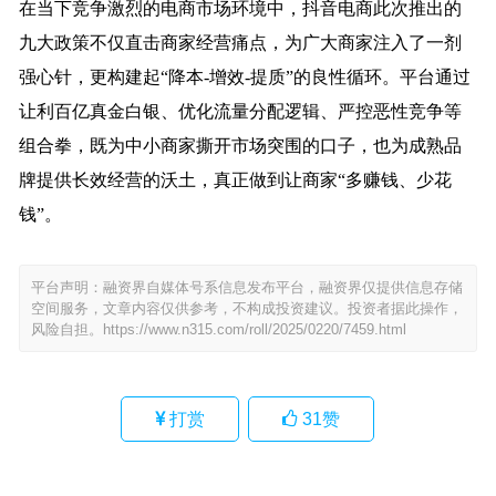
在当下竞争激烈的电商市场环境中，抖音电商此次推出的
九大政策不仅直击商家经营痛点，为广大商家注入了一剂
强心针，更构建起“降本-增效-提质”的良性循环。平台通过
让利百亿真金白银、优化流量分配逻辑、严控恶性竞争等
组合拳，既为中小商家撕开市场突围的口子，也为成熟品
牌提供长效经营的沃土，真正做到让商家“多赚钱、少花
钱”。
平台声明：融资界自媒体号系信息发布平台，融资界仅提供信息存储
空间服务，文章内容仅供参考，不构成投资建议。投资者据此操作，
风险自担。
https://www.n315.com/roll/2025/0220/7459.html
打赏
31
赞