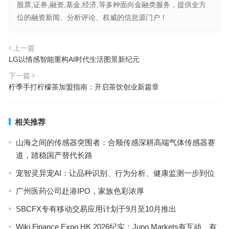
股票,证券,融资,基金,经济,等多种面向金融类服务，提供全方
位的融资新闻、分析评论、权威的信息源门户！
上一篇
LG以情感智能重构AI时代生活图景新纪元
下一篇
柠季手打柠檬茶加盟指南：开启茶饮创业新篇章
相关推荐
山海之间的传感器突围者：合顺传感深耕高端气体传感器赛
道，踏稳国产替代长路
宠智灵异宠AI：让品种识别、行为分析、健康监测一步到位
广州医药公司赴港IPO，家族色彩浓厚
SBCFX专有移动交易应用计划于9月至10月推出
Wiki Finance Expo HK 2026纪实：Juno Markets有互动、有