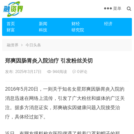
菜单
首页
新闻
财经
经济
财富
科技
研究院
融资界
今日头条
郑爽因肠胃炎入院治疗 引发粉丝关切
发布: 2025年3月17日
944
阅读
0
评论
2016年5月20日，一则关于知名女星郑爽因肠胃炎入院的
消息迅速在网络上流传，引发了广大粉丝和媒体的广泛关
注。据多方消息证实，郑爽确实因健康问题入院接受治
疗，具体经过如下。
近日，有网友爆料称在医院偶遇了戴着口罩和帽子的郑