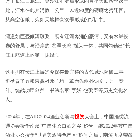
万里长江自岷江、金沙江汇流后形成的首个大回湾坐落于
此，江水在此奔涌数十公里，以近90度的磅礴之势迂回。
从高空俯瞰，宛如天地挥毫泼墨形成的“几”字。
湾道如巨壶倾泻琼浆，既有江河奔涌的豪情，又有水墨长
卷的舒展，与沿岸的“翡翠长廊”融为一体，共同勾勒出
“长
江主航道上的第一抹绿”。
这里
拥有长江上游
迄今
保存最完整的古代城池防御工事，
也
孕育
了
五粮液鼻祖邓子均，革命先驱孙炳文，兵工泰
斗、统战功臣刘鼎，书法名家“字妖”包弼臣等历史文化名
人
。
2024年，在AIIC2024酒业创新与
投资
大会上，中国酒类流
通协会授予南溪“中国生态白酒之乡”称号。继2022年被中国
酒业协会授予“世界美酒特色产区”称号之后，南溪再度荣耀