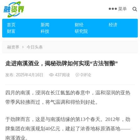
菜单
首页
新闻
财经
经济
财富
科技
研究院
融资界
今日头条
走进南溪酒业，揭秘劲牌如何实现“古法智酿”
发布: 2025年4月16日
437
阅读
0
评论
四月的南溪，浸润在长江氤氲的春意中，温和湿润的亚热
带季风轻拂而过，将气温调和得恰到好处。
于劲牌而言，这是与南溪结缘的第13个春天。2012年，劲
牌集团在南溪规划40亿元，建起了浓香地标原酒基地——
南溪酒业。