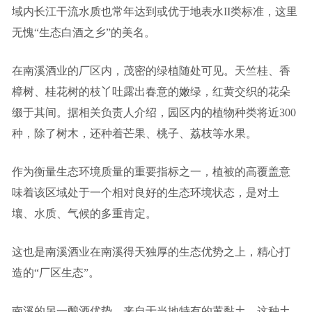
域内长江干流水质也常年达到或优于地表水II类标准，这里
无愧“生态白酒之乡”的美名。
在南溪酒业的厂区内，茂密的绿植随处可见。天竺桂、香
樟树、桂花树的枝丫吐露出春意的嫩绿，红黄交织的花朵
缀于其间。据相关负责人介绍，园区内的植物种类将近300
种，除了树木，还种着芒果、桃子、荔枝等水果。
作为衡量生态环境质量的重要指标之一，植被的高覆盖意
味着该区域处于一个相对良好的生态环境状态，是对土
壤、水质、气候的多重肯定。
这也是南溪酒业在南溪得天独厚的生态优势之上，精心打
造的“厂区生态”。
南溪的另一酿酒优势，来自于当地特有的黄黏土。这种土