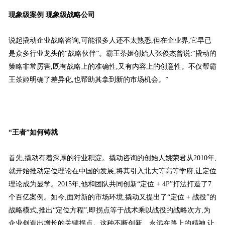
现象级案例 现象级战略公司
说起撬动企业战略咨询,可能很多人还不太熟悉,但在企业界,它早已
是众多行业龙头的“战略伙伴”。霸王茶姬创始人张俊杰曾说:“撬动的
策略非常厉害,既有战略上的准确性,又有内容上的创意性。不仅帮霸
王茶姬明确了差异化,也帮助其拿到新的市场机会。”
“
王者
”
如何铸就
首先,撬动有着深厚的行业积淀。撬动咨询的创始人姚荣君从2010年,
就开始推动定位理论在中国的发展,将其引入北大等高等学府,让定位
理论成为显学。2015年,他和团队共同创新“定位 + 4P”打法打造了7
个百亿案例。如今,面对新的市场环境,撬动又提出了“定位 + 战役”的
战略模式,推出“定位方程”,即拐点等于战术乘以战役的战略次方,为
企业创造出增长的关键拐点。这种不断创新、永远在路上的精神,让