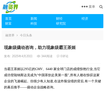
菜单
首页
新闻
财经
经济
财富
科技
研究院
融资界
今日头条
现象级撬动咨询，助力现象级霸王茶姬
发布: 2025年4月20日
344
阅读
0
评论
当霸王茶姬以295亿的GMV、6440 家全球门店的成绩惊艳行业,当它
成功登陆纳斯达克成为“中国茶饮赴美第一股”,所有人都在惊叹这家
企业的飞速崛起。但很少有人知道,在这炸裂业绩的背后,有一个关键
的幕后推手——撬动企业战略咨询。