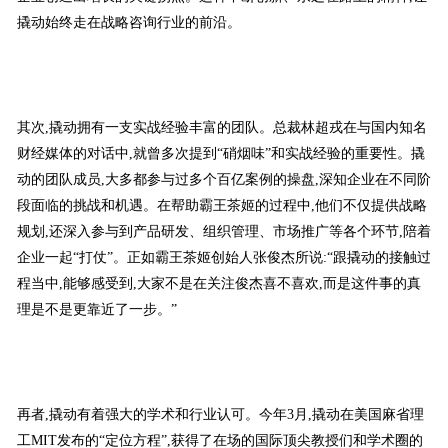
撬动始终走在战略咨询行业的前沿。
其次,撬动拥有一支实战经验丰富的团队。总裁林超戎在与国内知名
财经媒体的对话中,就曾多次提到“硝烟味”和实战经验的重要性。撬
动的团队成员,大多都参与过多个百亿案例的操盘,深知企业在不同阶
段面临的挑战和机遇。在帮助霸王茶姬的过程中,他们不仅提供战略
规划,还深入参与到产品研发、组织管理、市场推广等各个环节,陪着
企业一起“打仗”。正如霸王茶姬创始人张俊杰所说:“跟撬动的接触过
程当中,能够感受到,大家不是在关注俊杰喜不喜欢,而是这件事的真
理是不是更靠近了一步。”
再者,撬动有着强大的学术和行业认可。今年3月,撬动在美国麻省理
工MIT发布的“定位方程”,获得了在场的国际顶尖教授们和学术圈的