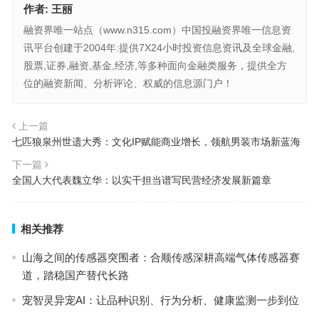
作者:
王丽
融资界唯一站点（www.n315.com）中国投融资界唯一信息资
讯平台创建于2004年:提供7X24小时投资信息资讯及全球金融,
股票,证券,融资,基金,经济,等多种面向金融类服务，提供全方
位的融资新闻、分析评论、权威的信息源门户！
上一篇
七匹狼泉州世遗大秀：文化IP赋能商业增长，领航男装市场新蓝海
下一篇
全国人大代表魏立华：以实干担当谱写民营经济发展新篇章
相关推荐
山海之间的传感器突围者：合顺传感深耕高端气体传感器赛
道，踏稳国产替代长路
宠智灵异宠AI：让品种识别、行为分析、健康监测一步到位