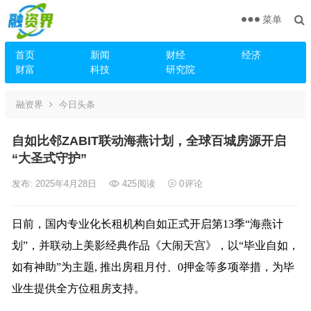
菜单
首页
新闻
财经
经济
财富
科技
研究院
融资界
今日头条
自如比邻ZABIT联动海燕计划，全球百城房源开启
“大圣式守护”
发布: 2025年4月28日
425
阅读
0
评论
日前，国内专业化长租机构自如正式开启第13季“海燕计
划”，并联动上美影经典作品《大闹天宫》，以“毕业自如，
如有神助”为主题, 推出房租月付、0押金等多项举措，为毕
业生提供全方位租房支持。