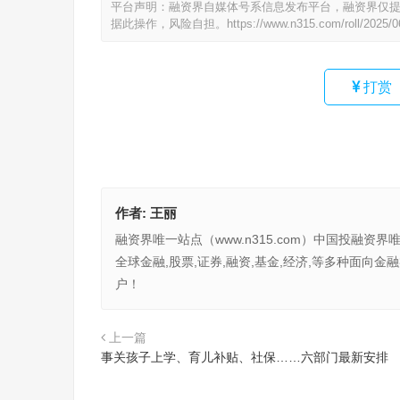
平台声明：融资界自媒体号系信息发布平台，融资界仅
据此操作，风险自担。
https://www.n315.com/roll/2025/
打赏
作者:
王丽
融资界唯一站点（www.n315.com）中国投融资界
全球金融,股票,证券,融资,基金,经济,等多种面
户！
上一篇
事关孩子上学、育儿补贴、社保……六部门最新安排