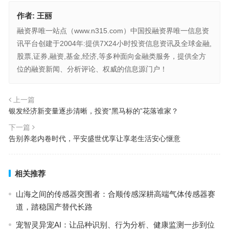
作者:
王丽
融资界唯一站点（www.n315.com）中国投融资界唯一信息资
讯平台创建于2004年:提供7X24小时投资信息资讯及全球金融,
股票,证券,融资,基金,经济,等多种面向金融类服务，提供全方
位的融资新闻、分析评论、权威的信息源门户！
上一篇
银发经济新变量逐步清晰，投资“黑马标的”花落谁家？
下一篇
告别养老内卷时代，平安盛世优享让享老生活安心惬意
相关推荐
山海之间的传感器突围者：合顺传感深耕高端气体传感器赛
道，踏稳国产替代长路
宠智灵异宠AI：让品种识别、行为分析、健康监测一步到位