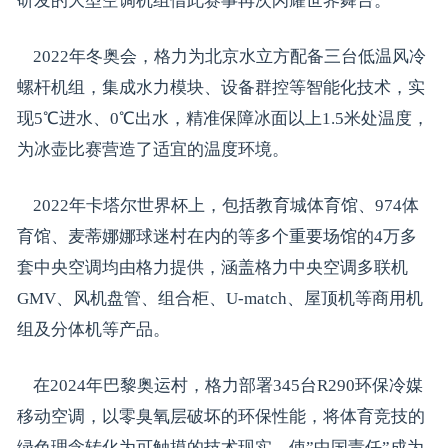
研发的大型空调机组借此赛事再次闪耀世界舞台。
2022年冬奥会，格力为北京水立方配备三台低温风冷
螺杆机组，集成水力模块、设备群控等智能化技术，实
现5℃进水、0℃出水，精准保障冰面以上1.5米处温度，
为冰壶比赛营造了适宜的温度环境。
2022年卡塔尔世界杯上，包括教育城体育馆、974体
育馆、麦蒂娜娜球迷村在内的等多个重要场馆的4万多
套中央空调均由格力提供，涵盖格力中央空调多联机
GMV、风机盘管、组合柜、U-match、屋顶机等商用机
组及分体机等产品。
在2024年巴黎奥运村，格力部署345台R290环保冷媒
移动空调，以零臭氧层破坏的环保性能，将体育竞技的
绿色理念转化为可触摸的技术现实，使”中国责任”成为