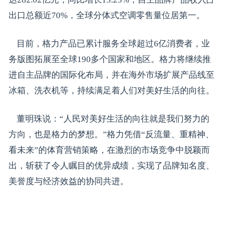
出口总额近70%，全球分体式空调零售量位居第一。
目前，格力产品已累计服务全球超过6亿消费者，业
务版图拓展至全球190多个国家和地区。格力将继续推
进自主品牌的国际化布局，并在海外市场扩展产品线至
冰箱、洗衣机等，持续满足着人们对美好生活的向往。
董明珠说：“人民对美好生活的向往就是我们努力的
方向，也是格力的梦想。”格力凭借“反流量、重精神、
看未来”的体育营销策略，在激烈的市场竞争中脱颖而
出，斩获了令人瞩目的优异成绩，实现了品牌知名度、
美誉度与经济效益的协同共进。