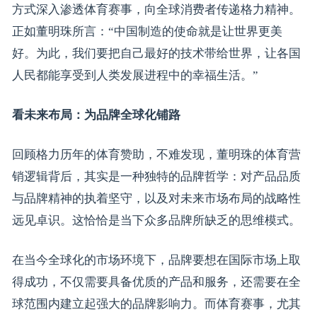
方式深入渗透体育赛事，向全球消费者传递格力精神。
正如董明珠所言：“中国制造的使命就是让世界更美
好。为此，我们要把自己最好的技术带给世界，让各国
人民都能享受到人类发展进程中的幸福生活。”
看未来布局：为品牌全球化铺路
回顾格力历年的体育赞助，不难发现，董明珠的体育营
销逻辑背后，其实是一种独特的品牌哲学：对产品品质
与品牌精神的执着坚守，以及对未来市场布局的战略性
远见卓识。这恰恰是当下众多品牌所缺乏的思维模式。
在当今全球化的市场环境下，品牌要想在国际市场上取
得成功，不仅需要具备优质的产品和服务，还需要在全
球范围内建立起强大的品牌影响力。而体育赛事，尤其