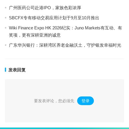
广州医药公司赴港IPO，家族色彩浓厚
SBCFX专有移动交易应用计划于9月至10月推出
Wiki Finance Expo HK 2026纪实：Juno Markets有互动、有
奖项，更有深耕亚洲的诚意
广东华兴银行：深耕湾区养老金融沃土，守护银发幸福时光
发表回复
要发表评论，您必须先
登录
。