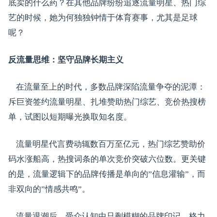
底卖的什么药？在其他品牌纷纷追逐流量明星、热门综
艺的时候，她为何独独钟情于体育赛事，尤其是足球
呢？
反流量思维：坚守品牌长期主义
在流量至上的时代，多数品牌深陷流量争夺的泥潭：
斥巨资签约流量明星、扎堆赞助热门综艺、竞价热搜榜
单，试图以短期曝光换取知名度。
流量明星代言费动辄数百万至亿元，热门综艺赞助价
码水涨船高，热搜词条的单次竞价突破六位数。更关键
的是，流量逻辑下的品牌传播是单向的”信息灌输”，而
非双向的”情感共鸣”。
流量退潮后，受众认知中只剩模糊的品牌印记。格力