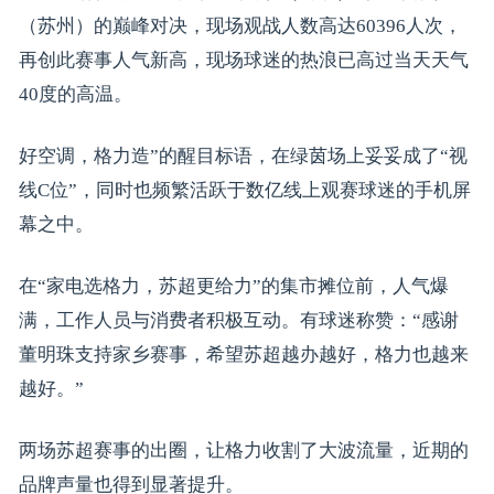
（苏州）的巅峰对决，现场观战人数高达60396人次，
再创此赛事人气新高，现场球迷的热浪已高过当天天气
40度的高温。
好空调，格力造”的醒目标语，在绿茵场上妥妥成了“视
线C位”，同时也频繁活跃于数亿线上观赛球迷的手机屏
幕之中。
在“家电选格力，苏超更给力”的集市摊位前，人气爆
满，工作人员与消费者积极互动。有球迷称赞：“感谢
董明珠支持家乡赛事，希望苏超越办越好，格力也越来
越好。”
两场苏超赛事的出圈，让格力收割了大波流量，近期的
品牌声量也得到显著提升。