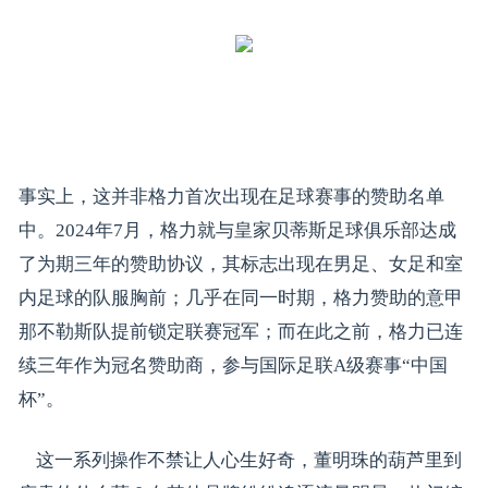
事实上，这并非格力首次出现在足球赛事的赞助名单
中。2024年7月，格力就与皇家贝蒂斯足球俱乐部达成
了为期三年的赞助协议，其标志出现在男足、女足和室
内足球的队服胸前；几乎在同一时期，格力赞助的意甲
那不勒斯队提前锁定联赛冠军；而在此之前，格力已连
续三年作为冠名赞助商，参与国际足联A级赛事“中国
杯”。
这一系列操作不禁让人心生好奇，董明珠的葫芦里到