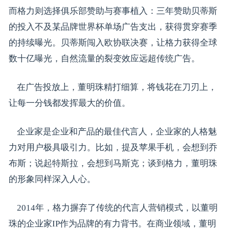
而格力则选择俱乐部赞助与赛事植入：三年赞助贝蒂斯
的投入不及某品牌世界杯单场广告支出，获得贯穿赛季
的持续曝光。贝蒂斯闯入欧协联决赛，让格力获得全球
数十亿曝光，自然流量的裂变效应远超传统广告。
在广告投放上，董明珠精打细算，将钱花在刀刃上，
让每一分钱都发挥最大的价值。
企业家是企业和产品的最佳代言人，企业家的人格魅
力对用户极具吸引力。比如，提及苹果手机，会想到乔
布斯；说起特斯拉，会想到马斯克；谈到格力，董明珠
的形象同样深入人心。
2014年，格力摒弃了传统的代言人营销模式，以董明
珠的企业家IP作为品牌的有力背书。在商业领域，董明