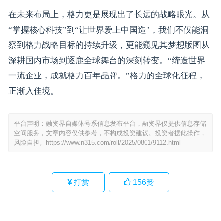
在未来布局上，格力更是展现出了长远的战略眼光。从
“掌握核心科技”到“让世界爱上中国造”，我们不仅能洞
察到格力战略目标的持续升级，更能窥见其梦想版图从
深耕国内市场到逐鹿全球舞台的深刻转变。“缔造世界
一流企业，成就格力百年品牌。”格力的全球化征程，
正渐入佳境。
平台声明：融资界自媒体号系信息发布平台，融资界仅提供信息存储
空间服务，文章内容仅供参考，不构成投资建议。投资者据此操作，
风险自担。
https://www.n315.com/roll/2025/0801/9112.html
打赏
156
赞