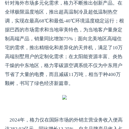
针对海外市场多元化需求，格力不断推出创新产品。在
全球极限温度地区，推出超高温制冷及超低温制热空
调，实现在最高68℃和最低-40℃环境温度稳定运行；根
据巴西的市场需求和当地审美特色，为当地客户量身定
制高端产品，销量同比增加75%；面向北美地区高端住
宅的需求，推出精细化和差异化的天井机，满足了10万
高端别墅用户的定制化需求；在太阳能资源丰富、炎热
干燥的中东地区，格力零碳源空调系统不仅为中东用户
节省了大量的电费，而且减碳11万吨，相当于种400万
颗树，书写了绿色经济新篇章。
2024年，格力仅在国际市场的外销主营业务收入便高
达282.02亿元，同比增长13.25%，自主品牌产品收入占