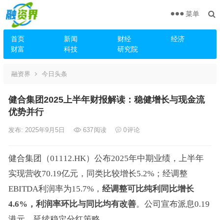
菜单
首页
新闻
财经
经济
财富
科技
研究院
融资界
今日头条
健合集团2025上半年财报解读：稳健增长与现金流
优势并行
发布: 2025年9月5日
637
阅读
0
评论
健合集团（01112.HK）公布2025年中期业绩，上半年
实现营收70.19亿元，同类比较增长5.2%；经调整
EBITDA利润率为15.7%，
经调整可比纯利同比增长
4.6%，利润率环比与同比均有改善
。公司宣布派息0.19
港元，延续稳定分红策略。