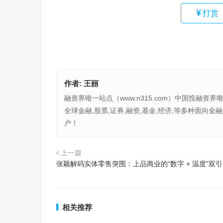
打赏
作者:
王丽
融资界唯一站点（www.n315.com）中国投融资界
全球金融,股票,证券,融资,基金,经济,等多种面
户！
上一篇
张颖解码实体零售突围：上品商业的“数字 + 温度”双
相关推荐