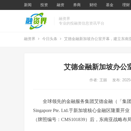
新闻
投资
融资
券商
财经
基金
理财
融资界
专业的投融资信息资讯平台
融资界
今日头条
艾德金融新加坡办公室开幕，建立东南
艾德金融新加坡办公
作者:
王丽
发布: 202
全球领先的金融服务集团艾德金融（「集团」）欣然
Singapore Pte. Ltd.于新加坡核心金
（牌照编号：CMS101839）后，东南亚战