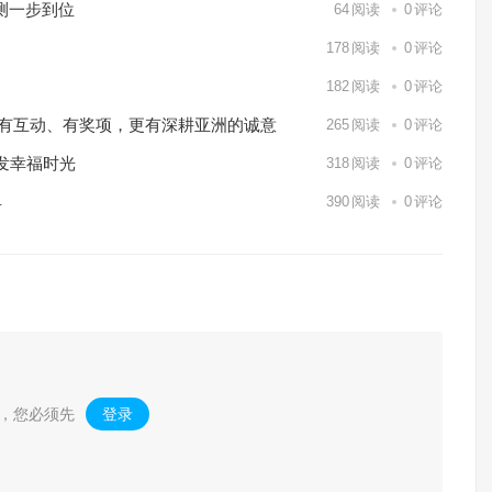
测一步到位
64
阅读
0
评论
178
阅读
0
评论
182
阅读
0
评论
o Markets有互动、有奖项，更有深耕亚洲的诚意
265
阅读
0
评论
发幸福时光
318
阅读
0
评论
具
390
阅读
0
评论
，您必须先
登录
。