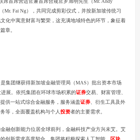
德金融联席首席营运官兼首席合规官罗旭明先生（Mr. Andy
r. Fai Ng），共同完成剪彩仪式，并按新加坡传统习
，凤梨在当地文化中寓意财富与繁荣，这充满地域特色的环节，象征着
新篇章。
是集团继获得新加坡金融管理局（MAS）批出资本市场
大进展。依托集团在环球市场积累的
证券
交易、财富管理、
户提供一站式综合金融服务，服务涵盖
证券
、衍生工具及外
服务等，全面覆盖机构与个人
投资
者的主要需求。
的金融创新能力位居全球前列，金融科技产业方兴未艾。艾
融的创新需求高度契合。集团将积极探索人工智能、
区块