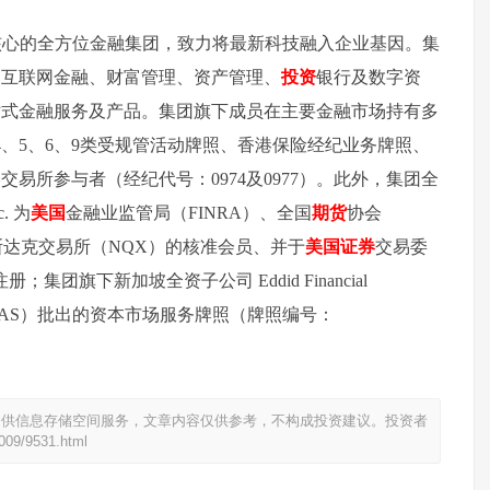
核心的全方位金融集团，致力将最新科技融入企业基因。集
、互联网金融、财富管理、资产管理、
投资
银行及数字资
站式金融服务及产品。集团旗下成员在主要金融市场持有多
4、5、6、9类受规管活动牌照、香港保险经纪业务牌照、
易所参与者（经纪代号：0974及0977）。此外，集团全
c. 为
美国
金融业监管局（FINRA）、全国
期货
协会
斯达克交易所（NQX）的核准会员、并于
美国
证券
交易委
；集团旗下新加坡全资子公司 Eddid Financial
融管理局（MAS）批出的资本市场服务牌照（牌照编号：
提供信息存储空间服务，文章内容仅供参考，不构成投资建议。投资者
1009/9531.html