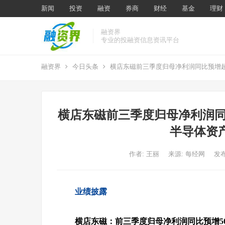
新闻
投资
融资
券商
财经
基金
理财
融资界
专业的投融资信息资讯平台
融资界
今日头条
横店东磁前三季度归母净利润同比预增超
横店东磁前三季度归母净利润同
半导体资
作者:
王丽
来源: 每经网
发布
业绩披露
横店东磁：前三季度归母净利润同比预增50.1