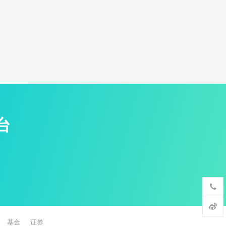
台
基金
证券