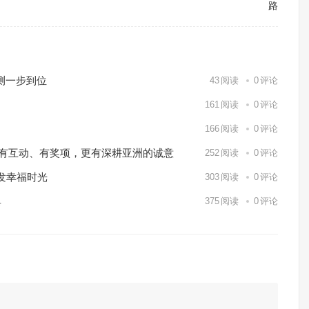
路
测一步到位
43
阅读
0
评论
161
阅读
0
评论
166
阅读
0
评论
o Markets有互动、有奖项，更有深耕亚洲的诚意
252
阅读
0
评论
发幸福时光
303
阅读
0
评论
具
375
阅读
0
评论