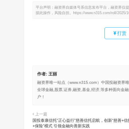
平台声明：融资界自媒体号系信息发布平台，融资界仅
据此操作，风险自担。
https://www.n315.com/roll/2025/
打赏
作者:
王丽
融资界唯一站点（www.n315.com）中国投融资界
全球金融,股票,证券,融资,基金,经济,等多种面
户！
上一篇
国投泰康信托“正心益行”慈善信托启航，创新“慈善+信
+保险”模式 引领金融向善新实践