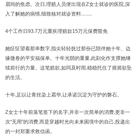
眉间的焦虑。次日,理赔人员便出现在Z女士就诊的医院,深
入了解她的病情,细致核对就诊资料…….
4个工作日93.7万元重疾理赔款15万元保费豁免
她怔怔望着那串数字,指尖轻轻抚过那份已陪伴她十年、边
缘微卷的平安福保单。十年光阴的重量,此刻化作支撑她继
续前行的力量。这笔赔款,如同及时雨,稳稳托住了摇摇欲坠
的生活。
十年,足以让青丝染上霜华,让承诺沉淀为守护的磐石。
Z女士十年前落笔签下的名字,并非一次简单的消费,更非一
次“无用”的消费,而是穿越时光向未来困境中的自己,投递出
的一封郑重求救信函。