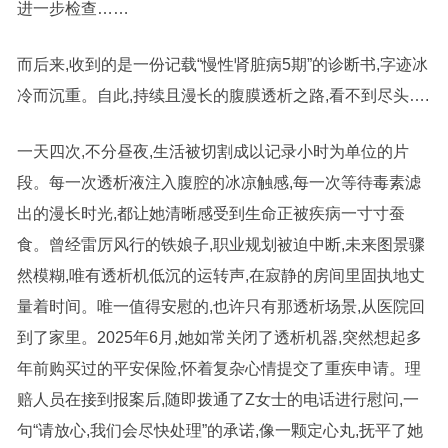
进一步检查……
而后来,收到的是一份记载“慢性肾脏病5期”的诊断书,字迹冰
冷而沉重。自此,持续且漫长的腹膜透析之路,看不到尽头….
一天四次,不分昼夜,生活被切割成以记录小时为单位的片
段。每一次透析液注入腹腔的冰凉触感,每一次等待毒素滤
出的漫长时光,都让她清晰感受到生命正被疾病一寸寸蚕
食。曾经雷厉风行的铁娘子,职业规划被迫中断,未来图景骤
然模糊,唯有透析机低沉的运转声,在寂静的房间里固执地丈
量着时间。唯一值得安慰的,也许只有那透析场景,从医院回
到了家里。2025年6月,她如常关闭了透析机器,突然想起多
年前购买过的平安保险,怀着复杂心情提交了重疾申请。理
赔人员在接到报案后,随即拨通了Z女士的电话进行慰问,一
句“请放心,我们会尽快处理”的承诺,像一颗定心丸,抚平了她