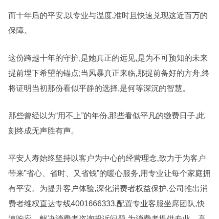
而十年后的平安,以专业与温度,准时且快速兑现这近百万的
保障。
这份跨越十年的守护,是她真正的远见,是为不可预知的未来
提前埋下希望的锚点;当风暴真正来临,那提前备好的方舟,终
将证明当初那份看似平静的选择,是何等深沉的智慧。
那些曾经以为“用不上”的年份,那些看似平凡的缴费日子,此
刻终成无声胜有声。
平安人寿始终坚持以客户为中心的经营理念,致力于为客户
带来”省心、省时、又省钱”的暖心服务,用专业让每个家庭拥
有平安。为提升客户体验,深化消费者权益保护,公司推出消
费者维权直达专线4001666333,配置专业客服坐席团队,快
速响应、解决消费者咨询投诉问题,为消费者提供专业、高