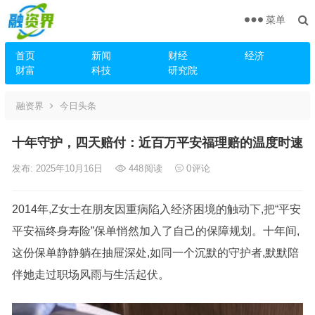
菜单
首页
新闻
财经
经济
财富
科技
研究院
融资界
今日头条
十年守护，四天赔付：近百万平安福理赔的温度时速
发布: 2025年10月16日
448
阅读
0
评论
2014年,Z女士在朋友因重病陷入经济困境的触动下,把“平安
平安福终身寿险”保单悄然加入了自己的保障规划。十年间,
这份保单静静躺在抽屉深处,如同一个沉默的守护者,默默陪
伴她走过职场风雨与生活起伏。