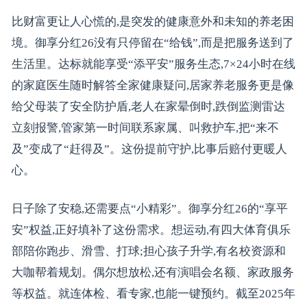
比财富更让人心慌的,是突发的健康意外和未知的养老困
境。御享分红26没有只停留在“给钱”,而是把服务送到了
生活里。达标就能享受“添平安”服务生态,7×24小时在线
的家庭医生随时解答全家健康疑问,居家养老服务更是像
给父母装了安全防护盾,老人在家晕倒时,跌倒监测雷达
立刻报警,管家第一时间联系家属、叫救护车,把“来不
及”变成了“赶得及”。这份提前守护,比事后赔付更暖人
心。
日子除了安稳,还需要点“小精彩”。御享分红26的“享平
安”权益,正好填补了这份需求。想运动,有四大体育俱乐
部陪你跑步、滑雪、打球;担心孩子升学,有名校资源和
大咖帮着规划。偶尔想放松,还有演唱会名额、家政服务
等权益。就连体检、看专家,也能一键预约。截至2025年