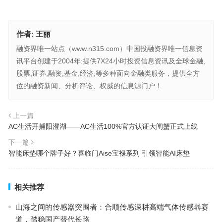
作者:
王丽
融资界唯一站点（www.n315.com）中国投融资界唯一信息资
讯平台创建于2004年:提供7X24小时投资信息资讯及全球金融,
股票,证券,融资,基金,经济,等多种面向金融类服务，提供全方
位的融资新闻、分析评论、权威的信息源门户！
上一篇
AC生活开捕阳澄湖——AC生活100%官方认证大闸蟹正式上线
下一篇
智能床垫哪个牌子好？喜临门Aise宝褓系列 引领智能AI床垫
相关推荐
山海之间的传感器突围者：合顺传感深耕高端气体传感器赛
道，踏稳国产替代长路