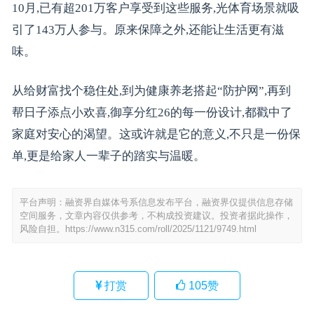
10月,已有超201万客户享受到这些服务,光体育场景就吸
引了143万人参与。原来保障之外,还能让生活更有滋
味。
从给财富找个稳住处,到为健康养老搭起“防护网”,再到
帮日子添点小欢喜,御享分红26的每一份设计,都戳中了
家庭对安心的渴望。这或许就是它的意义,不只是一份保
单,更是给家人一辈子的踏实与温暖。
平台声明：融资界自媒体号系信息发布平台，融资界仅提供信息存储
空间服务，文章内容仅供参考，不构成投资建议。投资者据此操作，
风险自担。
https://www.n315.com/roll/2025/1121/9749.html
打赏
105
赞