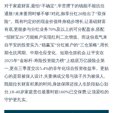
对于家庭财富,最怕“不确定”,辛苦攒下的钱能不能抗住
通胀?未来要用时够不够?对此,御享分红26给出了“双保
险”。既有约定好的现金价值终身稳步增长,让基础财富
有底,更能参与分红业务70%及以上的可分配盈余,搭配
“招财宝26”万能账户实现红利二次增值。而这份底气来
自平安的投资实力,“稳赢宝”分红账户的“三仓策略”,用长
期仓抗周期、中期仓应变化、短期仓抓机会,让平安在
2025年“金标杆-寿险投资能力榜”上稳居万亿级险企第
一,更在三季度交出5.4%的非年化综合投资收益率。更贴
心的是双被保人设计,夫妻俩或父母与孩子共为被保人,
既能拉长财富积累的时间,身故保障还按人生阶段贴心划
分,18-40岁家庭责任最重时赔160%已交保费,让顶梁柱的
守护更扎实。