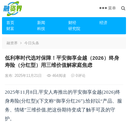
菜单
首页
新闻
财经
经济
财富
科技
研究院
融资界
今日头条
低利率时代选对保障！平安御享金越（2026）终身
寿险（分红型）用三维价值解家庭焦虑
发布: 2025年11月21日
464
阅读
0
评论
2025年11月8日,平安人寿推出的平安御享金越(2026)终
身寿险(分红型)(下文称“御享分红26”),恰好以“产品、服
务、情绪”三维价值,把这份期待变成了触手可及的守
护。