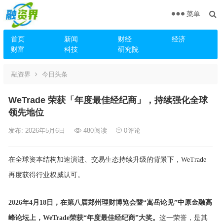
菜单
首页
新闻
财经
经济
财富
科技
研究院
融资界
今日头条
WeTrade 荣获「年度最佳经纪商」，持续强化全球
领先地位
发布: 2026年5月6日
480
阅读
0
评论
在全球资本结构加速演进、交易生态持续升级的背景下，WeTrade
再度获得行业权威认可。
2026年4月18日，
在第八届郑州理财博览会暨“
嵩岳论见”中原金融高
峰论坛上
，WeTrade
荣获“
年度最佳经纪商”
大奖
。
这一荣誉，是其