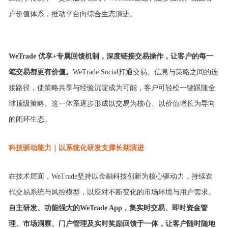
户价值
体系，推动平台向综合生态演进。
WeTrade
优享+专属回馈
机制，
深度链接交易操作，让客户的每一
笔交易都更有价值。
WeTrade
Social打通交易
、
信息
与策略
之间的连
接路径，使策略共享与经验沉淀成为可能
，客户可轻松一键跟随全
球顶级策略
。
这一
体系
逐步形成以交易为核心、以价值增长为导向
的闭环生态。
科技驱动
能力｜
以系统化研发支撑长期演进
在技术层面，WeTrade坚持以
金融科技创新
为核心驱动力，持续迭
代交易系统与风控模型，以应对不断变化的市场环境与用户需求。
自主研发、功能强大的WeTrade App，集实时交易、即时资金管
理、
市场洞察、门户管理及实时奖励回馈于一体，让客户随时随地