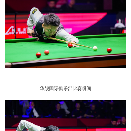
华舰国际俱乐部比赛瞬间