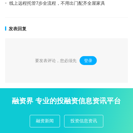
线上远程托管7步全流程，不用出门配齐全屋家具
发表回复
要发表评论，您必须先
登录
。
融资界 专业的投融资信息资讯平台
融资新闻
投资信息资讯