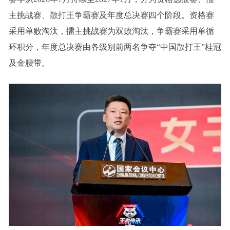
主挑战赛、散打王争霸赛及年度总决赛四个阶段。资格赛
采用单败淘汰，擂主挑战赛为双败淘汰，争霸赛采用单循
环积分，年度总决赛由各级别前两名争夺“中国散打王”桂冠
及金腰带。