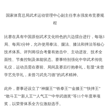
国家体育总局武术运动管理中心副主任李永强发布竞赛规
程
比赛在具有中国原创武术文化特色的六边擂台进行，每场3
局、每局3分钟，允许使用拳法、腿法、膝法和摔法等核心
技术体系。评判将综合考量有效击中、主动进攻、技术全
面性、节奏控制及体能状态。赛事特别强化中华武术传统
礼仪，运动员需在赛前、局间及赛后行抱拳礼，彰显“未曾
学艺先学礼，未曾习武先习德”的武术精神。
此外，赛事还设立了“神腿王”“铁拳王”“金膝王”“快摔王”
“敢斗王”“新人王”“人气王”“中华武德奖”等11个年度单项
奖，以荣誉体系全方位激励选手。