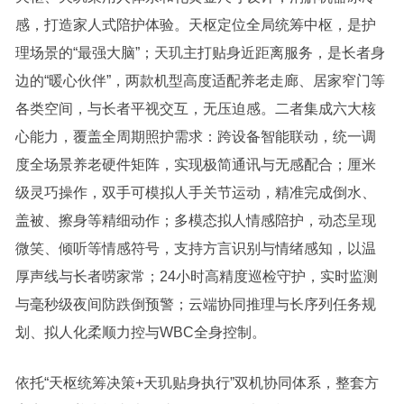
感，打造家人式陪护体验。天枢定位全局统筹中枢，是护
理场景的“最强大脑”；天玑主打贴身近距离服务，是长者身
边的“暖心伙伴”，两款机型高度适配养老走廊、居家窄门等
各类空间，与长者平视交互，无压迫感。二者集成六大核
心能力，覆盖全周期照护需求：跨设备智能联动，统一调
度全场景养老硬件矩阵，实现极简通讯与无感配合；厘米
级灵巧操作，双手可模拟人手关节运动，精准完成倒水、
盖被、擦身等精细动作；多模态拟人情感陪护，动态呈现
微笑、倾听等情感符号，支持方言识别与情绪感知，以温
厚声线与长者唠家常；24小时高精度巡检守护，实时监测
与毫秒级夜间防跌倒预警；云端协同推理与长序列任务规
划、拟人化柔顺力控与WBC全身控制。
依托“天枢统筹决策+天玑贴身执行”双机协同体系，整套方