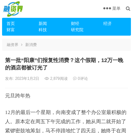
菜单
首页
新闻
财经
经济
财富
科技
研究院
融资界
新消费
第一批“阳康”们报复性消费？这个假期，12万一晚
的酒店都被订光了
发布: 2023年1月2日
2,879
阅读
0
评论
元旦跨年热
12月的最后一个星期，向南变成了整个办公室最积极的
人。原本定在周五下午完成的工作，她从周二就开始了
紧锣密鼓地筹划，马不停蹄地忙了四天后，她终于在周