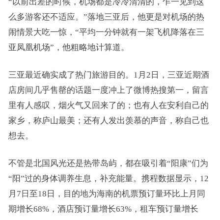
“以前出差的时候，机场都是冷冷清清的，乍一见到这
么多游客还不适应。”落地三亚后，他更是对机场的热
闹情景大吃一惊，“平均一分钟就有一架飞机降落在三
亚凤凰机场”，他粗略地计算道。
三亚最近确实成了热门旅游目的。1月2日，三亚近期酒
店房间几乎售罄的话题一度冲上了微博热搜第一，留言
里有人感叹，烟火气又回来了的；也有人在安利自己的
家乡，称庐山最美；还有人发出羡慕的声音，称自己也
想去。
不管是北国风光还是热带岛屿，都在吸引着“阳康”们为
“阳”过的身体调养生息，补充能量。携程数据显示，12
月7日至18日，目的地为海南的机票预订量环比上月同
期增长68%，酒店预订量增长63%，租车预订量增长