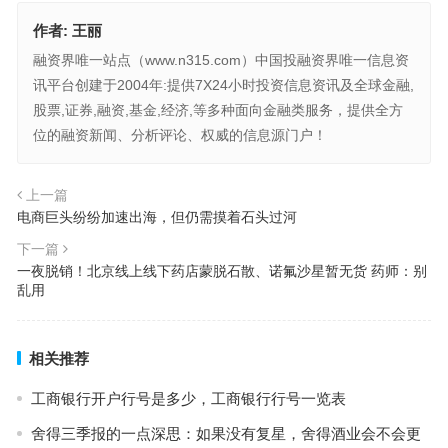
作者:
王丽
融资界唯一站点（www.n315.com）中国投融资界唯一信息资
讯平台创建于2004年:提供7X24小时投资信息资讯及全球金融,
股票,证券,融资,基金,经济,等多种面向金融类服务，提供全方
位的融资新闻、分析评论、权威的信息源门户！
上一篇
电商巨头纷纷加速出海，但仍需摸着石头过河
下一篇
一夜脱销！北京线上线下药店蒙脱石散、诺氟沙星暂无货 药师：别
乱用
相关推荐
工商银行开户行号是多少，工商银行行号一览表
舍得三季报的一点深思：如果没有复星，舍得酒业会不会更