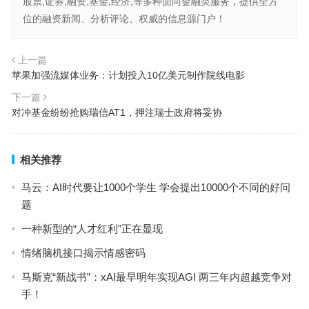
股票,证券,融资,基金,经济,等多种面向金融类服务，提供全方
位的融资新闻、分析评论、权威的信息源门户！
上一篇
苹果加强流媒体业务：计划投入10亿美元制作院线电影
下一篇
对冲基金纷纷抢购瑞信AT1，押注瑞士政府将妥协
相关推荐
马云：AI时代要让1000个学生 学会提出10000个不同的好问
题
一种新型的“人才红利”正在显现
情绪脑机接口揭示情感密码
马斯克“新战书”：xAI最早明年实现AGI 两三年内超越竞争对
手！