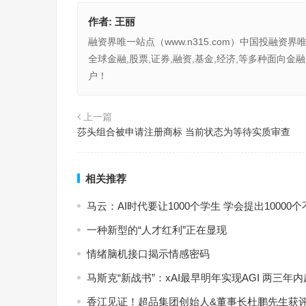
作者:
王丽
融资界唯一站点（www.n315.com）中国投融资界
全球金融,股票,证券,融资,基金,经济,等多种面
户！
上一篇
莎头组合被申请注册商标 当前状态为等待实质审查
相关推荐
马云：AI时代要让1000个学生 学会提出10000
一种新型的“人才红利”正在显现
情绪脑机接口揭示情感密码
马斯克“新战书”：xAI最早明年实现AGI 两三年
香江见证！超品集团创始人&董事长杜鹏先生获