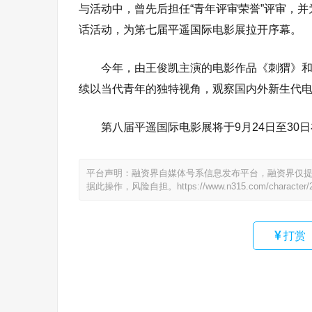
与活动中，曾先后担任“青年评审荣誉”评审，并
话活动，为第七届平遥国际电影展拉开序幕。
今年，由王俊凯主演的电影作品《刺猬》
续以当代青年的独特视角，观察国内外新生代
第八届平遥国际电影展将于9月24日至3
平台声明：融资界自媒体号系信息发布平台，融资界仅
据此操作，风险自担。
https://www.n315.com/character/
打赏