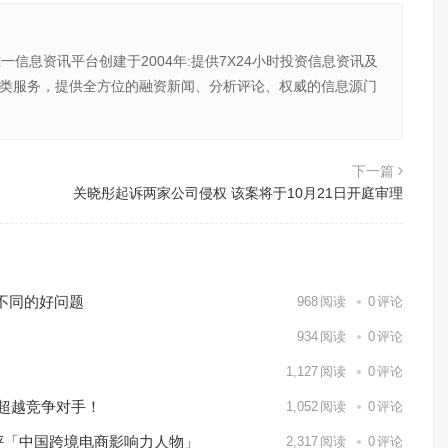
唯一信息资讯平台创建于2004年:提供7X24小时投资信息资讯及
向金融类服务，提供全方位的融资新闻、分析评论、权威的信息源门
下一篇
关晓彤起诉两家公司侵权 该案将于10月21日开庭审理
个不同的好问题
968
阅读
0
评论
934
阅读
0
评论
1,127
阅读
0
评论
内超越竞争对手！
1,052
阅读
0
评论
评「中国跨境电商影响力人物」
2,317
阅读
0
评论